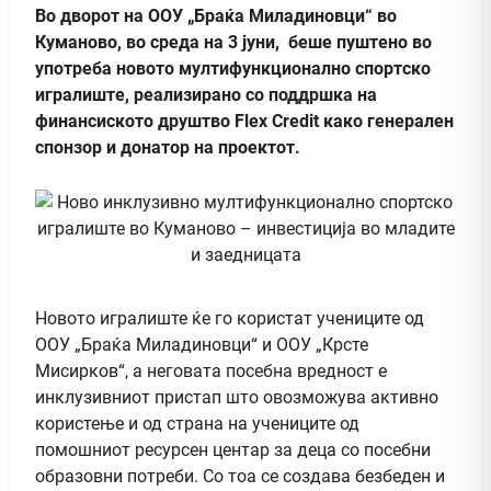
Во дворот на ООУ „Браќа Миладиновци“ во
Куманово, во среда на 3 јуни, беше пуштено во
употреба новото мултифункционално спортско
игралиште, реализирано со поддршка на
финансиското друштво Flex Credit како генерален
спонзор и донатор на проектот.
Новото игралиште ќе го користат учениците од
ООУ „Браќа Миладиновци“ и ООУ „Крсте
Мисирков“, а неговата посебна вредност е
инклузивниот пристап што овозможува активно
користење и од страна на учениците од
помошниот ресурсен центар за деца со посебни
образовни потреби. Со тоа се создава безбеден и