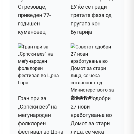
Стрезовце,
ЕУ ќе се гради
приведен 77-
третата фаза од
годишен
пругата кон
кумановец
Бугарија
Гран при за
Советот одобри
„Српски вез“ на
27 нови
меѓународен
вработувања во
фолклорен
Домот за стари
фестивал во Црна
лица, се чека