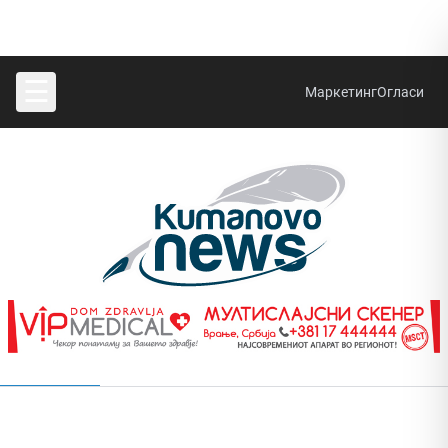
☰
Маркетинг
Огласи