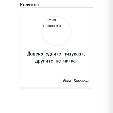
Колумна
Додека едните пишуваат,
другите не читаат
Емил Ташевски