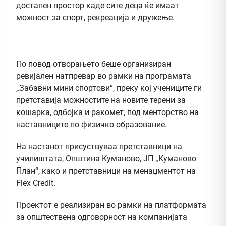
достапен простор каде сите деца ќе имаат
можност за спорт, рекреација и дружење.
По повод отворањето беше организиран
ревијален натпревар во рамки на програмата
„Забавни мини спортови“, преку кој учениците ги
претставија можностите на новите терени за
кошарка, одбојка и ракомет, под менторство на
наставниците по физичко образование.
На настанот присуствуваа претставници на
училиштата, Општина Куманово, ЈП „Куманово
План“, како и претставници на менаџментот на
Flex Credit.
Проектот е реализиран во рамки на платформата
за општествена одговорност на компанијата