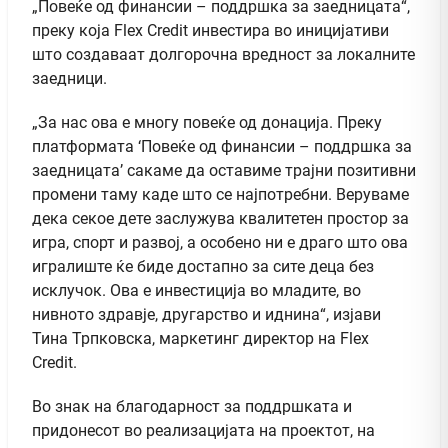
„Повеќе од финансии – поддршка за заедницата“,
преку која Flex Credit инвестира во иницијативи
што создаваат долгорочна вредност за локалните
заедници.
„За нас ова е многу повеќе од донација. Преку
платформата ‘Повеќе од финансии – поддршка за
заедницата’ сакаме да оставиме трајни позитивни
промени таму каде што се најпотребни. Веруваме
дека секое дете заслужува квалитетен простор за
игра, спорт и развој, а особено ни е драго што ова
игралиште ќе биде достапно за сите деца без
исклучок. Ова е инвестиција во младите, во
нивното здравје, другарство и иднина“, изјави
Тина Трпковска, маркетинг директор на Flex
Credit.
Во знак на благодарност за поддршката и
придонесот во реализацијата на проектот, на