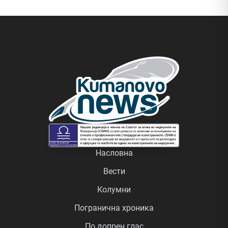
Насловна
Вести
Колумни
Погранична хроника
По допрен глас