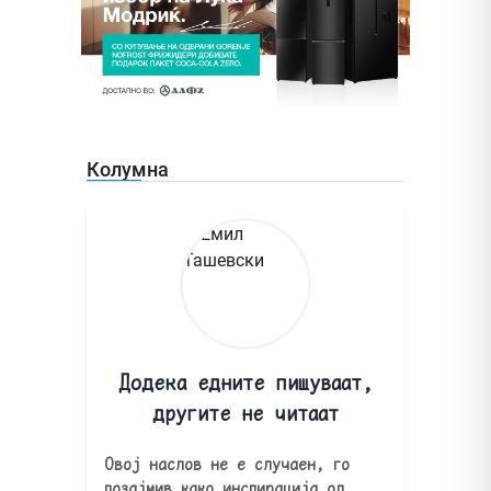
Колумна
Додека едните пишуваат,
другите не читаат
Овој наслов не е случаен, го
позајмив како инспирација од