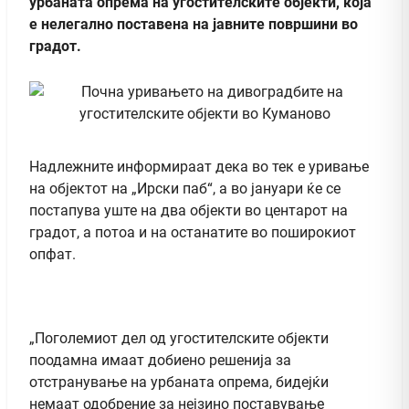
урбаната опрема на угостителските објекти, која
е нелегално поставена на јавните површини во
градот.
Надлежните информираат дека во тек е уривање
на објектот на „Ирски паб“, а во јануари ќе се
постапува уште на два објекти во центарот на
градот, а потоа и на останатите во поширокиот
опфат.
„Поголемиот дел од угостителските објекти
поодамна имаат добиено решенија за
отстранување на урбаната опрема, бидејќи
немаат одобрение за нејзино поставување