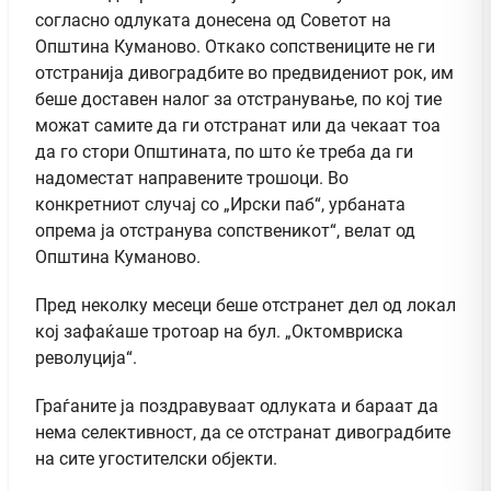
согласно одлуката донесена од Советот на
Општина Куманово. Откако сопствениците не ги
отстранија дивоградбите во предвидениот рок, им
беше доставен налог за отстранување, по кој тие
можат самите да ги отстранат или да чекаат тоа
да го стори Општината, по што ќе треба да ги
надоместат направените трошоци. Во
конкретниот случај со „Ирски паб“, урбаната
опрема ја отстранува сопственикот“, велат од
Општина Куманово.
Пред неколку месеци беше отстранет дел од локал
кој зафаќаше тротоар на бул. „Октомвриска
револуција“.
Граѓаните ја поздравуваат одлуката и бараат да
нема селективност, да се отстранат дивоградбите
на сите угостителски објекти.