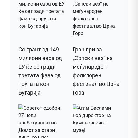
Со грант од 149
Гран при за
милиони евра од
„Српски вез“ на
ЕУ ќе се гради
меѓународен
третата фаза од
фолклорен
пругата кон
фестивал во Црна
Бугарија
Гора