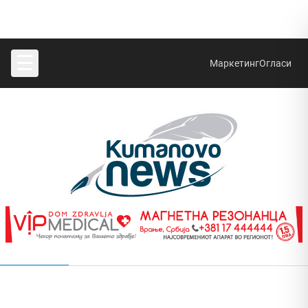
☰
Маркетинг
Огласи