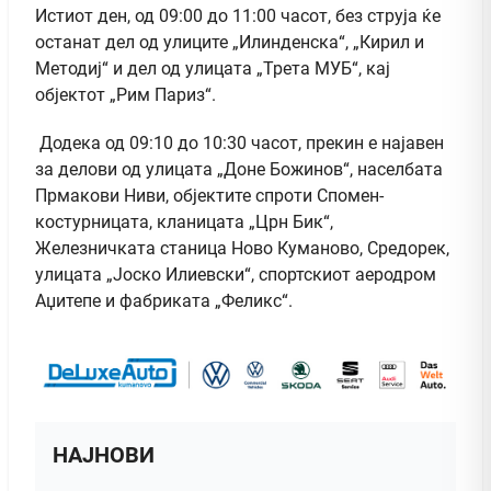
Истиот ден, од 09:00 до 11:00 часот, без струја ќе
останат дел од улиците „Илинденска“, „Кирил и
Методиј“ и дел од улицата „Трета МУБ“, кај
објектот „Рим Париз“.
Додека од 09:10 до 10:30 часот, прекин е најавен
за делови од улицата „Доне Божинов“, населбата
Прмакови Ниви, објектите спроти Спомен-
костурницата, кланицата „Црн Бик“,
Железничката станица Ново Куманово, Средорек,
улицата „Јоско Илиевски“, спортскиот аеродром
Аџитепе и фабриката „Феликс“.
НАЈНОВИ