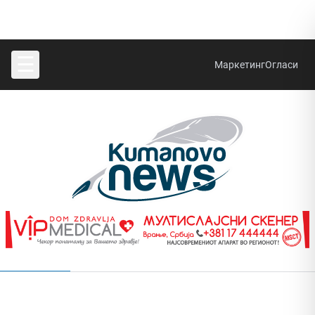
☰
Маркетинг
Огласи