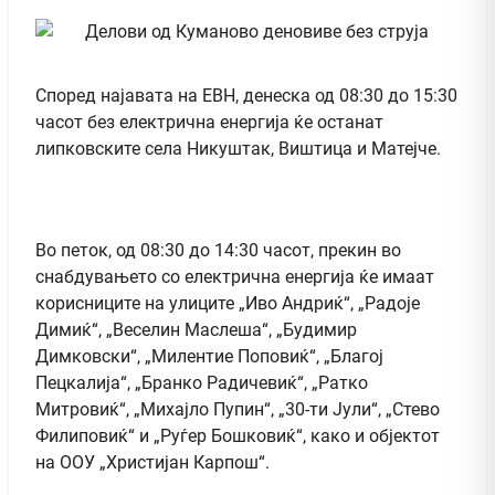
Според најавата на ЕВН, денеска од 08:30 до 15:30
часот без електрична енергија ќе останат
липковските села Никуштак, Виштица и Матејче.
Во петок, од 08:30 до 14:30 часот, прекин во
снабдувањето со електрична енергија ќе имаат
корисниците на улиците „Иво Андриќ“, „Радоје
Димиќ“, „Веселин Маслеша“, „Будимир
Димковски“, „Милентие Поповиќ“, „Благој
Пецкалија“, „Бранко Радичевиќ“, „Ратко
Митровиќ“, „Михајло Пупин“, „30-ти Јули“, „Стево
Филиповиќ“ и „Руѓер Бошковиќ“, како и објектот
на ООУ „Христијан Карпош“.