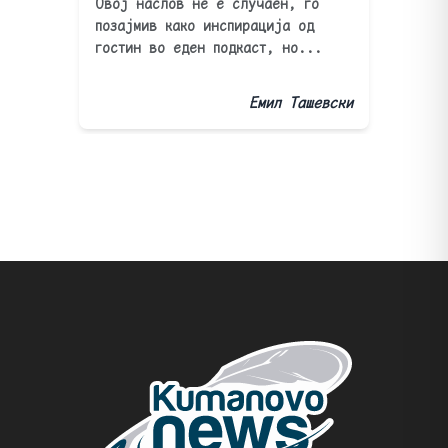
Овој наслов не е случаен, го
позајмив како инспирација од
гостин во еден подкаст, но...
Емил Ташевски