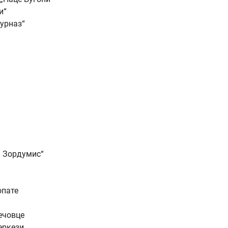
и“
Бурназ“
и Зордумис“
опате
лечовце
еркези