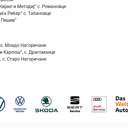
Кирил и Методиј“ с. Романовце
ќа Рибар“ с. Табановце
 Пешев“
 с. Младо Нагоричане
и Карпош“, с. Драгоманце
 с. Старо Нагоричане