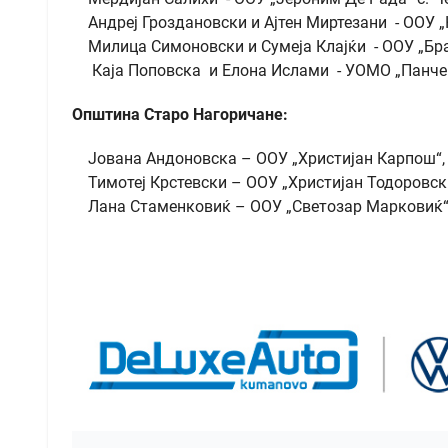
Андреј Гроздановски и Ајтен Миртезани - ООУ „
Милица Симоновски и Сумеја Клајќи - ООУ „Бра
Каја Поповска и Елона Ислами - УОМО „Панче
Општина Старо Нагоричане:
Јована Андоновска – ООУ „Христијан Карпош“,
Тимотеј Крстевски – ООУ „Христијан Тодоровск
Лана Стаменковиќ – ООУ „Светозар Марковиќ“,