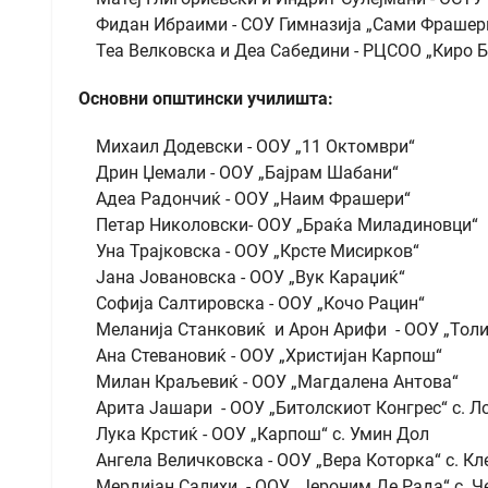
Фидан Ибраими - СОУ Гимназија „Сами Фрашер
Теа Велковска и Деа Сабедини - РЦСОО „Киро 
Основни општински училишта:
Михаил Додевски - ООУ „11 Октомври“
Дрин Џемали - ООУ „Бајрам Шабани“
Адеа Радончиќ - ООУ „Наим Фрашери“
Петар Николовски- ООУ „Браќа Миладиновци“
Уна Трајковска - ООУ „Крсте Мисирков“
Јана Јовановска - ООУ „Вук Караџиќ“
Софија Салтировска - ООУ „Кочо Рацин“
Меланија Станковиќ и Арон Арифи - ООУ „Тол
Ана Стевановиќ - ООУ „Христијан Карпош“
Милан Краљевиќ - ООУ „Магдалена Антова“
Арита Јашари - ООУ „Битолскиот Конгрес“ с. Л
Лука Крстиќ - ООУ „Карпош“ с. Умин Дол
Ангела Величковска - ООУ „Вера Которка“ с. К
Мердијан Салихи - ООУ „Јероним Де Рада“ с. Ч