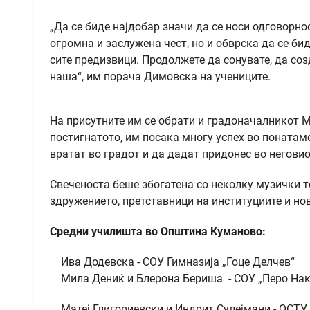
„Да се биде најдобар значи да се носи одговорнос
огромна и заслужена чест, но и обврска да се бид
сите предизвици. Продолжете да сонувате, да соз
наша“, им порача Димовска на учениците.
На присутните им се обрати и градоначалникот М
постигнатoто, им посака многу успех во поната
вратат во градот и да дадат придонес во неговио
Свеченоста беше збогатена со неколку музички т
здружението, претставници на институциите и но
Средни училишта во Општина Куманово:
Ива Додевска - СОУ Гимназија „Гоце Делчев“
Мила Дениќ и Блерона Бериша - СОУ „Перо Нак
Матеј Глигориевски и Индрит Сулејмани - ОСТУ