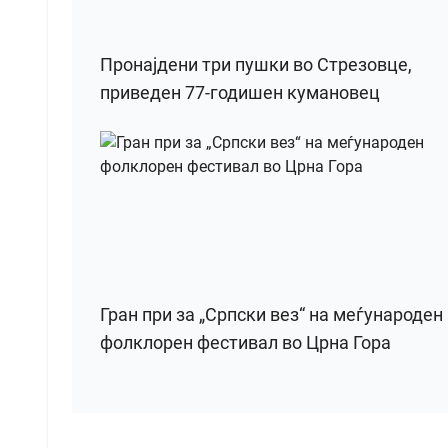
Пронајдени три пушки во Стрезовце,
приведен 77-годишен кумановец
Гран при за „Српски вез“ на меѓународен
фолклорен фестивал во Црна Гора