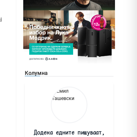
ј
Колумна
Додека едните пишуваат,