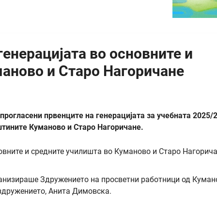
генерацијата во основните и
маново и Старо Нагоричане
прогласени првенците на генерацијата за учебната 2025/
штините Куманово и Старо Нагоричане.
ганизираше Здружението на просветни работници од Куман
 здружението, Анита Димовска.