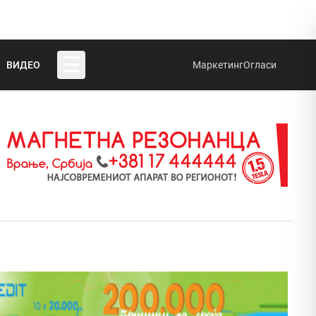
☰
ВИДЕО
Маркетинг
Огласи