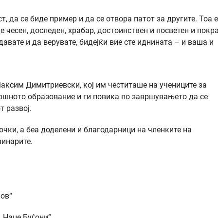
т, да се биде пример и да се отвора патот за другите. Тоа е
е чесен, доследен, храбар, достоинствен и посветен и покра
давате и да верувате, бидејќи вие сте иднината – и ваша и
аксим Димитриевски, кој им честиташе на учениците за
мошното образование и ги повика по завршувањето да се
т развој.
очки, а беа доделени и благодарници на членките на
винарите.
ов“
 „Наце Буѓони“