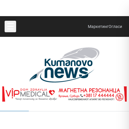
☰
Маркетинг
Огласи