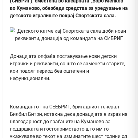
(СИБРИГ), сместена во касарната „Боро Менков“
во Куманово, обезбеди средства за уредување на
детското игралиште покрај Спортската сала.
Донацијата опфаќа поставување нови детски
играчки и реквизити, со што се заменети старите,
кои подолг период беа оштетени и
нефункционални.
Командантот на СЕЕБРИГ, бригадниот генерал
Билбил Битри, истакна дека донацијата е израз на
благодарност до граѓаните на Куманово за
поддршката и гостопримството што им го
укажувале во текот на изминатите шест години од