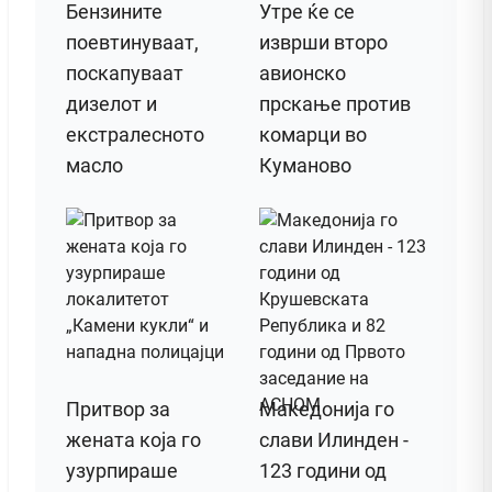
Бензините
Утре ќе се
поевтинуваат,
изврши второ
поскапуваат
авионско
дизелот и
прскање против
екстралесното
комарци во
масло
Куманово
Притвор за
Македонија го
жената која го
слави Илинден -
узурпираше
123 години од