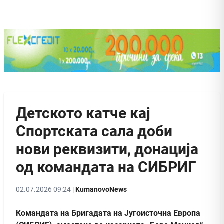
Детското катче кај
Спортската сала доби
нови реквизити, донација
од командата на СИБРИГ
02.07.2026 09:24 |
KumanovoNews
Командата на Бригадата на Југоисточна Европа