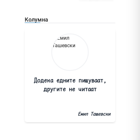
Колумна
Додека едните пишуваат,
другите не читаат
Емил Ташевски