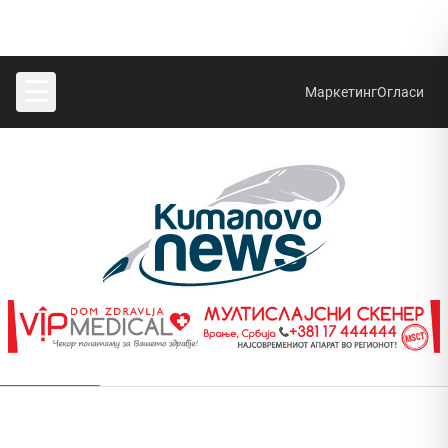
☰
Маркетинг
Огласи