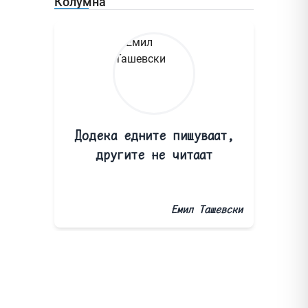
Колумна
Додека едните пишуваат,
другите не читаат
Емил Ташевски