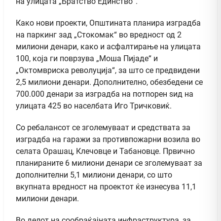
на улицата „Братство Единство“.
Како нови проекти, Општината планира изградба
на паркинг зад „Стокомак“ во вредност од 2
милиони денари, како и асфалтирање на улицата
100, која ги поврзува „Моша Пијаде“ и
„Октомвриска револуција“, за што се предвидени
2,5 милиони денари. Дополнително, обезбедени се
700.000 денари за изградба на потпорен ѕид на
улицата 425 во населбата Иго Тричковиќ.
Со ребалансот се зголемуваат и средствата за
изградба на гаражи за противпожарни возила во
селата Орашац, Клечовце и Табановце. Првично
планираните 6 милиони денари се зголемуваат за
дополнителни 5,1 милиони денари, со што
вкупната вредност на проектот ќе изнесува 11,1
милиони денари.
Во делот на сообраќајната инфраструктура, за