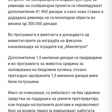
ревизија на сообраќајни проекти се обезбедуваат
дополнителни 41.960 денари, а како нова ставка е
додадена ревизија на склонопадни објекти во
висина од 300.000 денари.
Во програмата е вметната и донацијата од
инвеститорите за изградба на фекална
канализација за зградите кај „Макпетрол“.
Дополнителни 1,5 милиони денари се предвидени
и во програмата за животна средина за
заловување на бездомни кучиња, откако
претходно одобрените 1,5 милиони денари веќе
биле потрошени.
Иако се очекуваше, со ребаласот не беа одвоени
средства за поддршка на јавните претпријатија,
кои поради натрупаните долгови и недоволниот
број на возила тешко ја извршуваат работата.