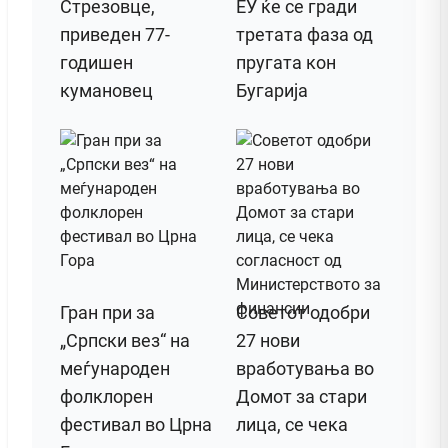
Стрезовце,
ЕУ ќе се гради
приведен 77-
третата фаза од
годишен
пругата кон
кумановец
Бугарија
Гран при за
Советот одобри
„Српски вез“ на
27 нови
меѓународен
вработувања во
фолклорен
Домот за стари
фестивал во Црна
лица, се чека