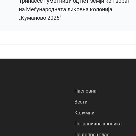
Тринаесет уметници од пет земји ќе творат
на Меѓународната ликовна колонија
„Куманово 2026“
Насловна
Вести
Колумни
Погранична хроника
По допрен глас