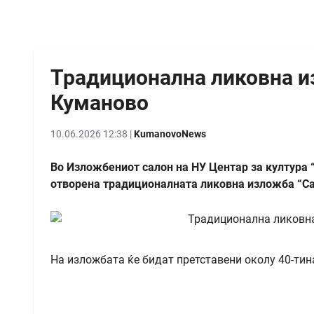
Традиционална ликовна и
Куманово
10.06.2026 12:38 |
KumanovoNews
Во Изложбениот салон на НУ Центар за култура “
отворена традиционалната ликовна изложба “С
На изложбата ќе бидат претставени околу 40-тина