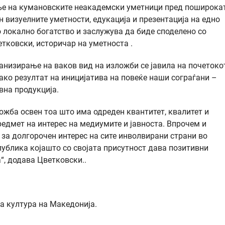
ање на кумановските неакадемски уметници пред поширока
н визуелните уметности, едукација и презентација на едно
 локално богатство и заслужува да биде споделено со
тковски, историчар на уметноста .
анизирање на ваков вид на изложби се јавила на почетоко
ако резултат на иницијатива на повеќе наши сограѓани –
вна продукција.
ожба освен тоа што има одреден квантитет, квалитет и
предмет на интерес на медиумите и јавноста. Впрочем и
 за долгорочен интерес на сите инволвирани страни во
публика којашто со својата присутност дава позитивни
“, додава Цветковски..
а култура на Македонија.