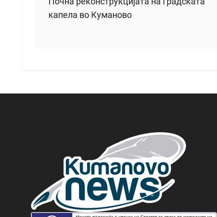
Почна реконструкцијата на Градската
капела во Куманово