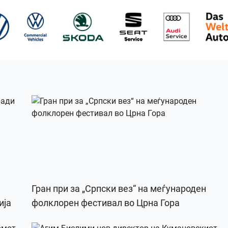
Гран при за „Српски вез“ на меѓународен
ија
фолклорен фестивал во Црна Гора