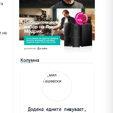
та
т на
Колумна
Додека едните пишуваат,