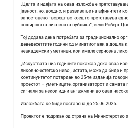
„Целта и идејата на оваа изложба е претставув
јавност, но, воедно, и развивање на афинитети ко
запоставено творештво коешто претставува едно
пошироката ликовната публика“, вели Роберт Цве
Тој додава дека потребата за традиционално орг
деведесеттите години од минатиот век а дошла к
неакадемски уметници, кои имале сериозна лико
„Искуствата низ годините покажаа дека оваа изл
ликовно-естетско ниво , истата, може да биде и 
континуитетот потврден во 35-те изданија говори
проектот – уметниците, организаторот и самата 
сигнали за некои идни ангажмани во оваа насока
Изложбата ќе биде поставена до 25.06.2026.
Проектот е подржан од страна на Министерство з