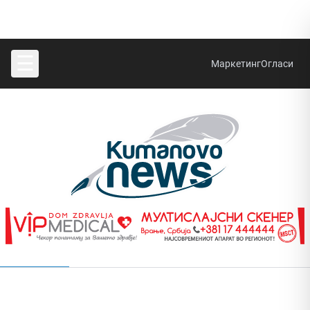
☰
Маркетинг
Огласи