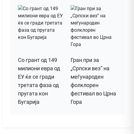
Со грант од 149
Гран при за
милиони евра од
„Српски вез“ на
ЕУ ќе се гради
меѓународен
третата фаза од
фолклорен
пругата кон
фестивал во Црна
Бугарија
Гора