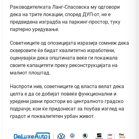
Раководителката Ланг-Спасовска му одговори
дека на трите локации, според ДУП-от, не е
предвидена изградба на паркинг-простор, туку
партерно уредување.
Советниците од опозицијата изразија сомнеж дека
скверовите ќе бидат квалитетно изработени,
оценувајќи дека општината веќе ги покажала
своите капацитети преку реконструкцијата на
малиот плоштад.
Наспроти нив, советниците од власта велат дека
целта е да се добијат повеќе функционални и
уредени јавни простори во централното градско
подрачје, кои ќе придонесат за поубав изглед на
градот и поквалитетен урбан живот.