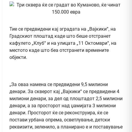
Тие се предвидени кај зградата на „Вајкики“, на
Градскиот плоштад каде што беше отстранет
кафулето „Клуб“ и на улицата „11 Октомври“, на
местото каде што беа отстранети времените
објекти.
„За оваа намена се предвидени 9,5 милиони
денари. За скверот кај „Вајкики“ се предвидени 4
милиони денари, за дел од плоштадот 2,5 милиони
денари, а за просторот над џамијата 3 милиони
денари. Просторот ќе се реконструира, ќе се
постави урбана опрема, осветлување, детски
реквизити, зеленило, а планирано е и поставување