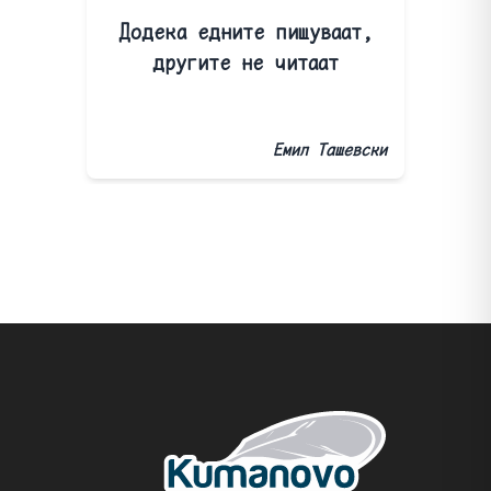
Додека едните пишуваат,
другите не читаат
Емил Ташевски