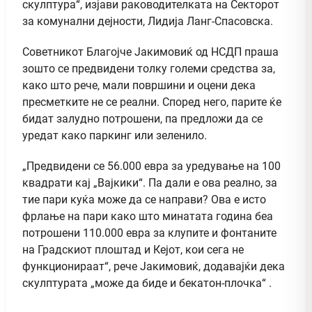
скулптура“, изјави раководителката на Секторот
за комунални дејности, Лидија Ланг-Спасовска.
Советникот Благојче Јакимовиќ од НСДП праша
зошто се предвидени толку големи средства за,
како што рече, мали површини и оцени дека
пресметките не се реални. Според него, парите ќе
бидат залудно потрошени, па предложи да се
уредат како паркинг или зеленило.
„Предвидени се 56.000 евра за уредување на 100
квадрати кај „Вајкики“. Па дали е ова реално, за
тие пари куќа може да се направи? Ова е исто
фрлање на пари како што минатата година беа
потрошени 110.000 евра за клупите и фонтаните
на Градскиот плоштад и Кејот, кои сега не
функционираат“, рече Јакимовиќ, додавајќи дека
скулптурата „може да биде и бекатон-плочка“ .