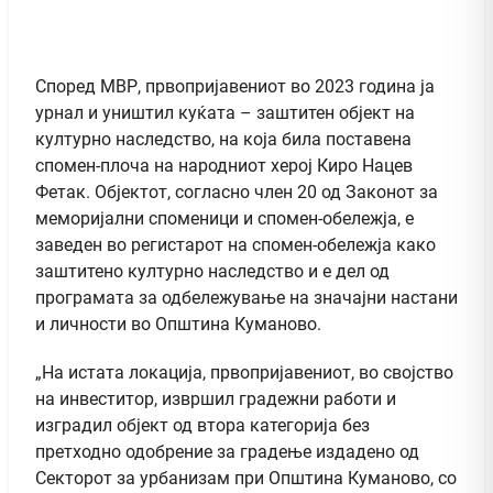
Според МВР, првопријавениот во 2023 година ја
урнал и уништил куќата – заштитен објект на
културно наследство, на која била поставена
спомен-плоча на народниот херој Киро Нацев
Фетак. Објектот, согласно член 20 од Законот за
меморијални споменици и спомен-обележја, е
заведен во регистарот на спомен-обележја како
заштитено културно наследство и е дел од
програмата за одбележување на значајни настани
и личности во Општина Куманово.
„На истата локација, првопријавениот, во својство
на инвеститор, извршил градежни работи и
изградил објект од втора категорија без
претходно одобрение за градење издадено од
Секторот за урбанизам при Општина Куманово, со