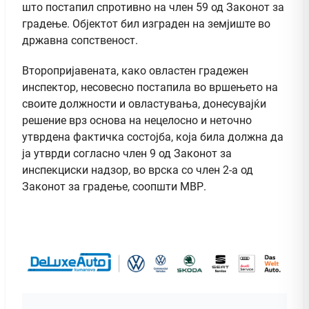
што постапил спротивно на член 59 од Законот за
градење. Објектот бил изграден на земјиште во
државна сопственост.
Второпријавената, како овластен градежен
инспектор, несовесно постапила во вршењето на
своите должности и овластувања, донесувајќи
решение врз основа на нецелосно и неточно
утврдена фактичка состојба, која била должна да
ја утврди согласно член 9 од Законот за
инспекциски надзор, во врска со член 2-а од
Законот за градење, соопшти МВР.