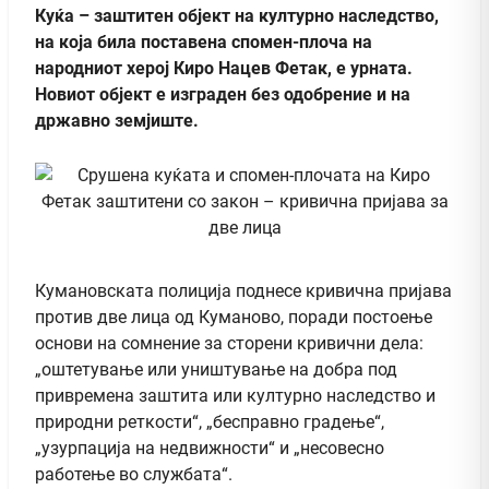
Куќа – заштитен објект на културно наследство,
на која била поставена спомен-плоча на
народниот херој Киро Нацев Фетак, е урната.
Новиот објект е изграден без одобрение и на
државно земјиште.
Кумановската полиција поднесе кривична пријава
против две лица од Куманово, поради постоење
основи на сомнение за сторени кривични дела:
„оштетување или уништување на добра под
привремена заштита или културно наследство и
природни реткости“, „бесправно градење“,
„узурпација на недвижности“ и „несовесно
работење во службата“.