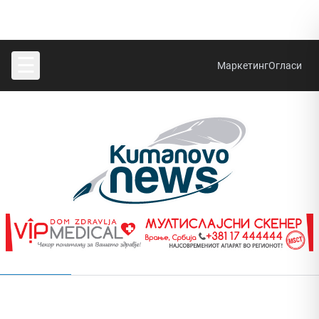
☰
Маркетинг
Огласи