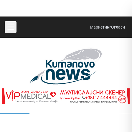
☰
Маркетинг
Огласи