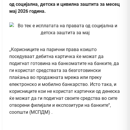
од социјална, детска и цивилна заштита за месец
мај 2026 година.
„Kорисниците на парични права коишто
поседуваат дебитна картичка ќе можат да
подигнат готовина на банкоматите на банките, да
ги користат средствата за безготовински
плаќања во продажната мрежа или преку
електронско и мобилно банкарство. Исто така, и
корисниците кои не користат картички од денеска
ќе можат да ги подигнат своите средства во сите
отворени филијали и експозитури на банките“,
соопшти (МСПДМ) .