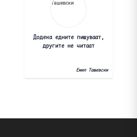
Додека едните пишуваат,
другите не читаат
Емил Ташевски