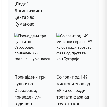
„Лидл“
Логистичкиот
центар во
Куманово
Пронајдени три
Со грант од 149
пушки во
милиони евра од
Стрезовце,
ЕУ ќе се гради
приведен 77-
третата фаза од
годишен
пругата кон