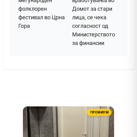
меѓународен
вработувања во
фолклорен
Домот за стари
фестивал во Црна
лица, се чека
Гора
согласност од
Министерството
за финансии
ПРЕМИУМ