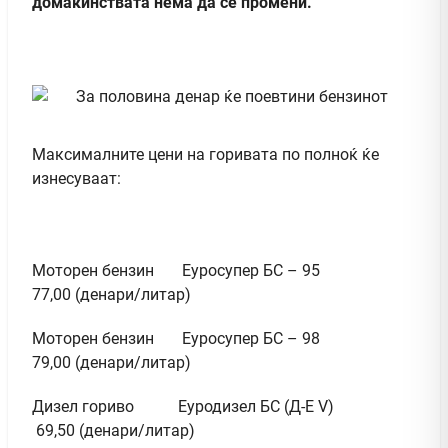
домаќинствата нема да се промени.
Максималните цени на горивата по полноќ ќе
изнесуваат:
Моторен бензин Еуросупер БС – 95
77,00 (денари/литар)
Моторен бензин Еуросупер БС – 98
79,00 (денари/литар)
Дизел гориво Еуродизел БС (Д-Е V)
69,50 (денари/литар)