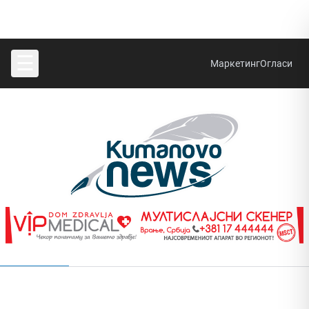
☰
Маркетинг
Огласи