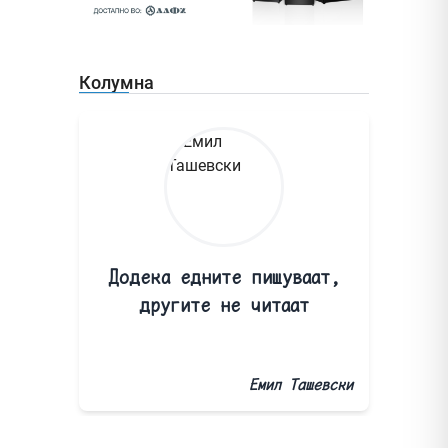
Колумна
Додека едните пишуваат,
другите не читаат
Емил Ташевски