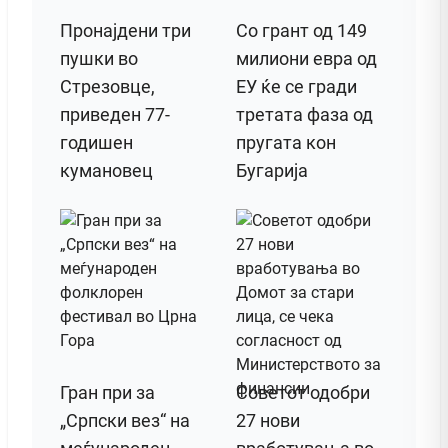
Пронајдени три
Со грант од 149
пушки во
милиони евра од
Стрезовце,
ЕУ ќе се гради
приведен 77-
третата фаза од
годишен
пругата кон
кумановец
Бугарија
Гран при за
Советот одобри
„Српски вез“ на
27 нови