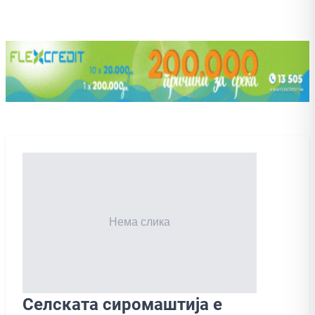
Селската сиромаштија е