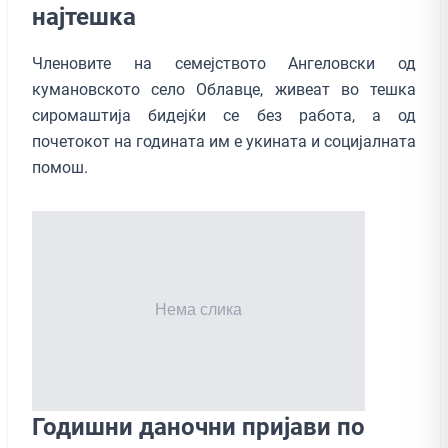
најтешка
Членовите на семејството Ангеловски од
кумановското село Облавце, живеат во тешкa
сиромаштија бидејќи се без работа, а од
почетокот на годината им е укината и социјалната
помош.
Годишни даночни пријави по