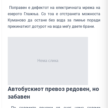
Поправен е дефектот на електричната мрежа на
езерото Глажња. Со тоа е отстранета можноста
Куманово да остане без вода за пиење поради
прекинатиот дотурот на вода меѓу двете брани.
Автобускиот превоз редовен, но
забавен
По големите врнежи од снег нема големи