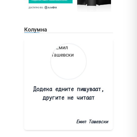
Колумна
Додека едните пишуваат,
другите не читаат
Емил Ташевски