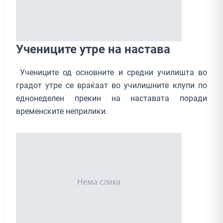
Учениците утре на настава
Учениците од основните и средни училишта во
градот утре се враќаат во училишните клупи по
еднонеделен прекин на наставата поради
временските неприлики.