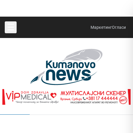
☰
Маркетинг
Огласи