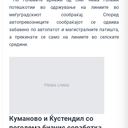
потешкотии во одржување на линиите во
меѓуградскиот сообраќај. Според
автопревозниците сообраќајот се одвива
забавено по автопатот и магистралните патишта,
а прекинати се само на линиите во селските
средини.
Куманово и Ќустендил со
поголема бизнис соработка