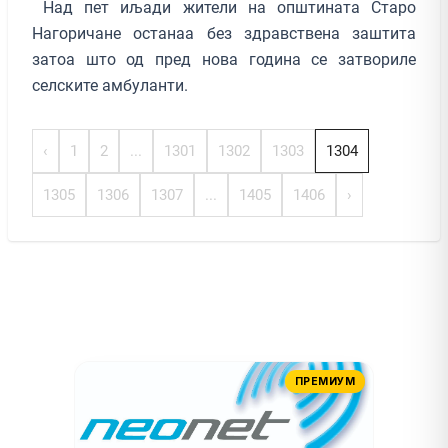
Над пет иљади жители на општината Старо
Нагоричане останаа без здравствена заштита
затоа што од пред нова година се затвориле
селските амбуланти.
‹
1
2
...
1301
1302
1303
1304
1305
1306
1307
...
1405
1406
›
ПРЕМИУМ