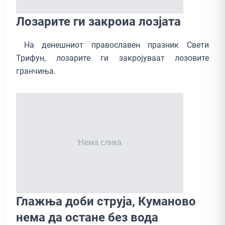
Лозарите ги закроиа лозјата
На денешниот православен празник Свети
Трифун, лозарите ги закројуваат лозовите
гранчиња.
Глажња доби струја, Куманово
нема да остане без вода