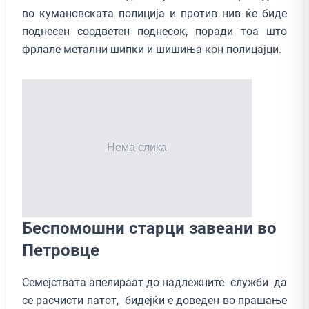
во кумановската полиција и против нив ќе биде
поднесен соодветен поднесок, поради тоа што
фрлале метални шипки и шишиња кон полицајци.
Беспомошни старци завеани во
Петровце
Семејствата апелираат до надлежните служби да
се расчисти патот, бидејќи е доведен во прашање