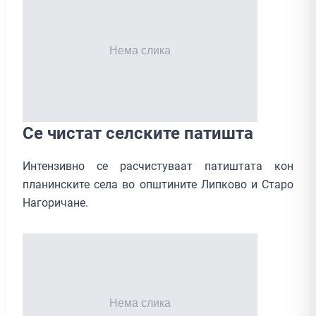
Се чистат селските патишта
Интензивно се расчистуваат патиштата кон
планинските села во општините Липково и Старо
Нагоричане.