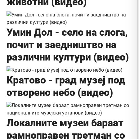
животни (видео)
Умин Дол - село на слога,
почит и заедништво на
различни култури (видео)
Кратово - град музеј под
отвoрено небо (видео)
Локалните музеи бараат
рамноправен третман со