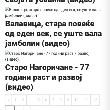
Валавица, стара повеќе
од еден век, се уште вала
јамболии (видео)
Старо Нагоричане - 77
години раст и развој
(видео)
‹
1
2
...
5
6
7
8
9
10
11
12