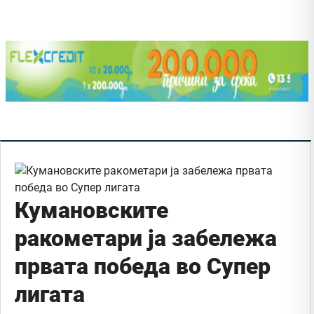
Кумановските
ракометари ја забележа
првата победа во Супер
лигата