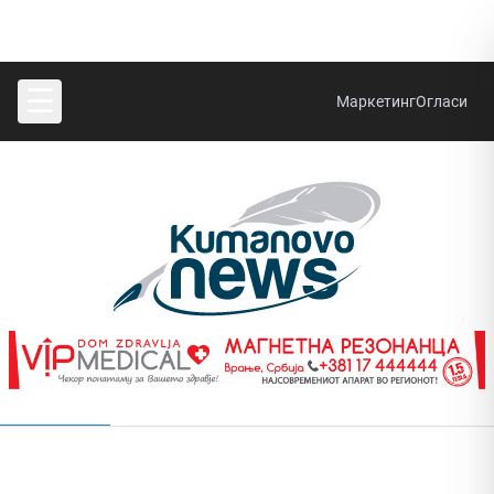
☰
Маркетинг
Огласи