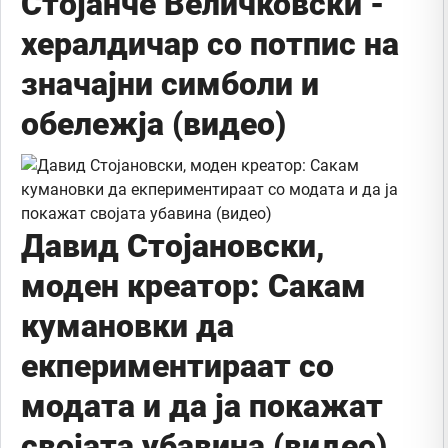
Стојанче Величковски -
хералдичар со потпис на
значајни симболи и
обележја (видео)
Давид Стојановски,
моден креатор: Сакам
кумановки да
екпериментираат со
модата и да ја покажат
својата убавина (видео)