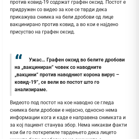
против ковид-19 содржат графен оксид. Постот е
придружен со видео за кое се тврди дека
прикажува снимка на бели дробови од лице
вакцинирано против ковид, а во кои е најдено
присуство на графен оксид.
Ужас… Графен оксид во белите дробови
на „вакциниран“ човек со наводните
„вакцини“ против наводниот корона вирус –
ковид-19“, се вели во постот што го
анализираме.
Видеото под постот на кое наводно се гледа
снимка бели дробови е нејасно, односно нема
информации кога и каде е направена снимката и
за кој пациент станува збор. Нема никакви факти
кои би го поткрепиле тврдењето дека лицето