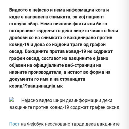
Видеото е нејасно и нема информации кога и
каде е направена снимката, за кој пациент
станува збор. Нема никакви факти кои би го
поткрепиле тврдењето дека лицето чиишто бели
дробови се на снимката е вакцинирано против
ковид-19 и дека се најдени траги од графен
оксид. Вакцините против ковид-19 не содржат
графен оксид, составот на вакцините е јавно
објавен на официјалните веб-страници на
нивните производители, а истиот во форма на
документи го има и на страницата
ковид19вакцинација.мк
Пост
на Фејсбук неосновано тврди дека вакцините