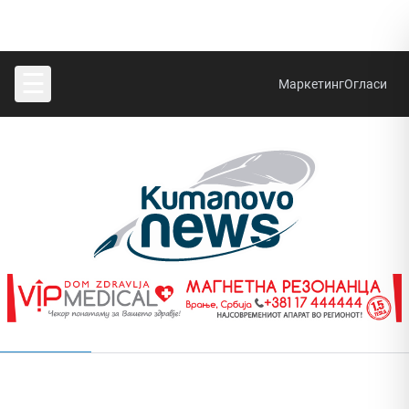
☰
Маркетинг
Огласи