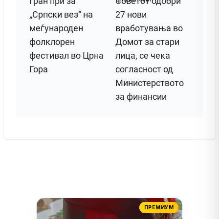
Гран при за
Советот одобри
„Српски вез“ на
27 нови
меѓународен
вработувања во
фолклорен
Домот за стари
фестивал во Црна
лица, се чека
Гора
согласност од
Министерството
за финансии
ПРЕМИУМ