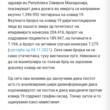
здравје во Република Северна Македонија,
покажуваат дека досега во земјата се направени
вкупно 1.396.992 тестирања на ковид-19.
Вкупната бројка на ковид-19 дијагностицирани
лица во нашата земја од почетокот на
епидемијата изнесува 204.416, бројот на
оздравени пациенти е 189.947, на починати е
7.194, а бројот на активни случаи изнесува 7.275
(
состојба за 04.11.2021
). Сите овие бројки не се
само статистика, туку вистински луѓе. Неможно е
да се манипулира со толкав број на заразени
доколку ковид не постои.
Од сето ова можеме да заклучиме дека постот
што го анализираме шири дезинформации дека
короанвирусот не постои и дека вакцините против
ковид-19 содржат графен оксид. Токму затоа и го
оценуваме како невистинит.