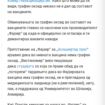
ковид19вакцинација.мк.
Како што може да се
види, графен оксид никако не е дел од составот
на вакцините.
Обвинувањата за графен оксид во составот на
вакцините главно се насочени кон производителот
„Фајзер“ од каде и официјално се огласија и ги
демантираа ваквите наводи.
Претставник на „Фајзер“ за „
Асошиејтед прес
“
ијзавил дека во нивната вакцина нема графен
оксид. „Вистиномер“ веќе пишуваше
дека
студијата
со која се прави обид да се
„поткрепи“ тврдењето дека во Фајзеровата
вакцина има графен оксид, не е прегледана од
медицинската заедница (не е peer-reviewed), ниту,
пак, е поддржана од Универзитетот во Шпанија,
Алмерија.
Кит Лонгли, менаџер за наука во „Фајзер,“ за