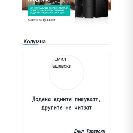
Колумна
Додека едните пишуваат,
другите не читаат
Емил Ташевски