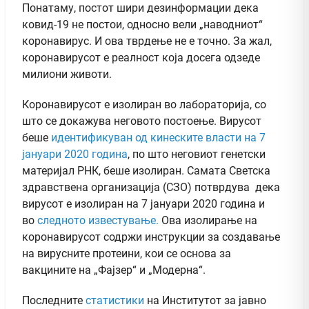
Понатаму, постот шири дезинформации дека
ковид-19 не постои, односно вели „наводниот“
коронавирус. И ова тврдење не е точно. За жал,
коронавирусот е реалност која досега одзеде
милиони животи.
Коронавирусот е изолиран во лабораторија, со
што се докажува неговото постоење. Вирусот
беше
идентификуван од кинеските власти на 7
јануари 2020 година
, по што неговиот генетски
материјал РНК, беше изолиран. Самата Светска
здравствена организација (СЗО) потврдува дека
вирусот е изолиран на 7 јануари 2020 година и
во
следното известување.
Ова изолирање на
коронавирусот содржи инструкции за создавање
на вирусните протеини, кои се основа за
вакцините на „Фајзер“ и „Модерна“.
Последните
статистики
на Институтот за јавно