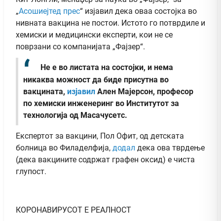
„
Асошиејтед прес
“ изјавил дека оваа состојка во
нивната вакцина не постои. Истото го потврдиле и
хемиски и медицински експерти, кои не се
поврзани со компанијата „Фајзер“.
Не е во листата на состојки, и нема
никаква можност да биде присутна во
вакцината,
изјавил
Ален Мајерсон, професор
по хемиски инженеринг во Институтот за
технологија од Масачусетс.
Експертот за вакцини, Пол Офит, од детската
болница во Филаделфија,
додал
дека ова тврдење
(дека вакцините содржат графен оксид) е чиста
глупост.
КОРОНАВИРУСОТ Е РЕАЛНОСТ