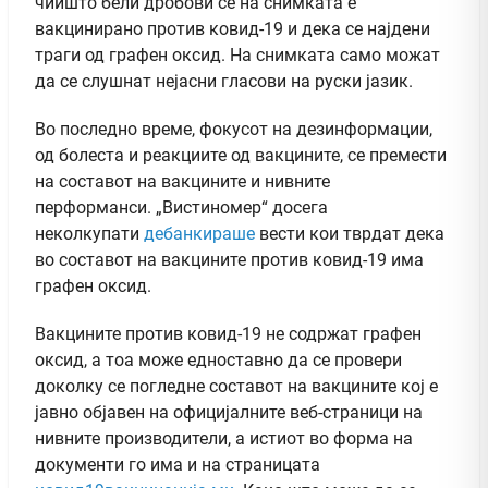
чиишто бели дробови се на снимката е
вакцинирано против ковид-19 и дека се најдени
траги од графен оксид. На снимката само можат
да се слушнат нејасни гласови на руски јазик.
Во последно време, фокусот на дезинформации,
од болеста и реакциите од вакцините, се премести
на составот на вакцините и нивните
перформанси. „Вистиномер“ досега
неколкупати
дебанкираше
вести кои тврдат дека
во составот на вакцините против ковид-19 има
графен оксид.
Вакцините против ковид-19 не содржат графен
оксид, а тоа може едноставно да се провери
доколку се погледне составот на вакцините кој е
јавно објавен на официјалните веб-страници на
нивните производители, а истиот во форма на
документи го има и на страницата