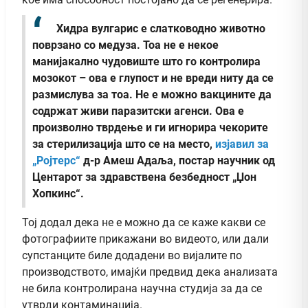
Хидра вулгарис е слатководно животно
поврзано со медуза. Тоа не е некое
манијакално чудовиште што го контролира
мозокот – ова е глупост и не вреди ниту да се
размислува за тоа. Не е можно вакцините да
содржат живи паразитски агенси. Ова е
произволно тврдење и ги игнорира чекорите
за стерилизација што се на место,
изјавил за
„Ројтерс“
д-р Амеш Адаља, постар научник од
Центарот за здравствена безбедност „Џон
Хопкинс“.
Тој додал дека не е можно да се каже какви се
фотографиите прикажани во видеото, или дали
супстанците биле додадени во вијалите по
производството, имајќи предвид дека анализата
не била контролирана научна студија за да се
утврди контаминација.