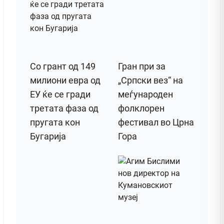
Со грант од 149
Гран при за
милиони евра од
„Српски вез“ на
ЕУ ќе се гради
меѓународен
третата фаза од
фолклорен
пругата кон
фестивал во Црна
Бугарија
Гора