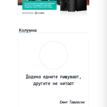
Колумна
Додека едните пишуваат,
другите не читаат
Емил Ташевски