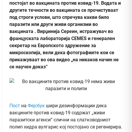
постојат во вакцината против ковид-19. Водата и
другите течности во вакцината се прочистуваат
под строги услови, што спречува какви било
паразити или други живи организми во
вакцината . Вирџинија Сереин, истражувач во
француската лабораторија CEMES и генерален
секретар на Европското здружение за
микроскопија, вели дека фотографиите кои се
прикажуваат во ова видео „на никаков начин не
се научен доказ“
Пост
на
Фејсбук
шири дезинформации дека
вакцините против ковид-19 содржат „живи
паразитски агенси“ слични на слатководниот
полип хидра вулгарис кој постојано се регенерира.