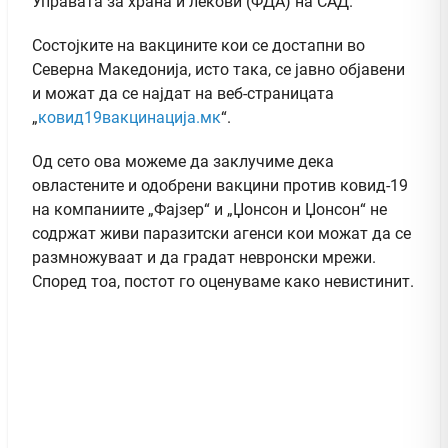
Управата за храна и лекови (ФДА) на САД.
Состојките на вакцините кои се достапни во
Северна Македонија, исто така, се јавно објавени
и можат да се најдат на веб-страницата
„
ковид19вакцинација.мк
“.
Од сето ова можеме да заклучиме дека
овластените и одобрени вакцини против ковид-19
на компаниите „Фајзер“ и „Џонсон и Џонсон“ не
содржат живи паразитски агенси кои можат да се
размножуваат и да градат невронски мрежи.
Според тоа, постот го оценуваме како невистинит.