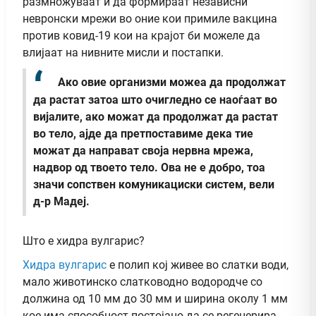
размножуваат и да формираат независни
невронски мрежи во оние кои примиле вакцина
против ковид-19 кои на крајот би можеле да
влијаат на нивните мисли и постапки.
Ако овие организми можеа да продолжат
да растат затоа што очигледно се наоѓаат во
вијалите, ако можат да продолжат да растат
во тело, ајде да претпоставиме дека тие
можат да направат своја нервна мрежа,
надвор од твоето тело. Ова не е добро, тоа
значи сопствен комуникациски систем, вели
д-р Мадеј.
Што е хидра вулгарис?
Хидра вулгарис
е полип кој живее во слатки води,
мало животинско слатководно водородче со
должина од 10 мм до 30 мм и ширина околу 1 мм
кое има способност постојано да се регенерира.