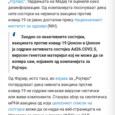
„
Ројтерс“
, тврдењата на Мадеј ги оцениле како
дезинформации. Од компанијата посочуваат дека
сите состојки на нејзината вакцина против
ковид-19 се јавно достапни преку
Националниот
институт за здравје
(NIH).
Заедно со неактивните состојки,
вакцината против ковид-19 Џонсон и Џонсон
ја содржи активната состојка Ad26.COV2.S,
вирусен генетски материјал кој не може да се
копира сам, изјавиле од компанијата за
Ројтерс.
Од Фајзер, исто така, во
изјава
за „Ројтерс“
потврдуваат дека нивната вакцина против
ковид-19 не содржи никакви вирусни честички
или живи компоненти. Станува збор за синтетичка
мРНА вакцина од која
целосниот список на
состојки
може да се најде на веб-страницата на