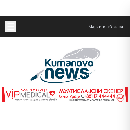
☰
Маркетинг
Огласи