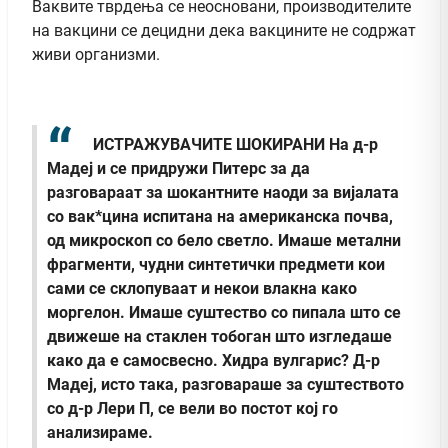
Ваквите тврдења се неосновани, производителите
на вакцини се децидни дека вакцините не содржат
живи организми.
ИСТРАЖУВАЧИТЕ ШОКИРАНИ
На д-р
Мадеј и се придружи Питерс за да
разговараат за шокантните наоди за вијалата
со вак*цина испитана на американска почва,
од микроскоп со бело светло. Имаше метални
фрагменти, чудни синтетички предмети кои
сами се склопуваат и некои влакна како
моргелон. Имаше суштество со пипала што се
движеше на стаклен тобоган што изгледаше
како да е самосвесно. Хидра вулгарис? Д-р
Мадеј, исто така, разговараше за суштеството
со д-р Лери П, се вели во постот кој го
анализираме.