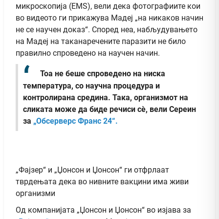
микроскопија (EMS), вели дека фотографиите кои
во видеото ги прикажува Мадеј „на никаков начин
не се научен доказ“. Според неа, набљудувањето
на Мадеј на таканаречените паразити не било
правилно спроведено на научен начин.
Тоа не беше спроведено на ниска
температура, со научна процедура и
контролирана средина. Така, организмот на
сликата може да биде речиси сè, вели Сереин
за
„Обсерверс Франс 24“.
„Фајзер“ и „Џонсон и Џонсон“ ги отфрлаат
тврдењата дека во нивните вакцини има живи
организми
Од компанијата „Џонсон и Џонсон“ во изјава за