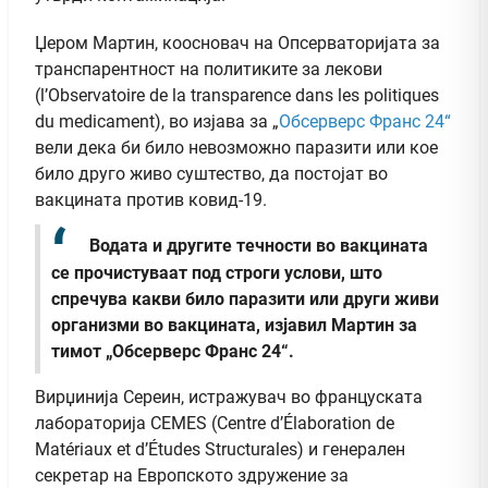
Џером Мартин, коосновач на Опсерваторијата за
транспарентност на политиките за лекови
(l’Observatoire de la transparence dans les politiques
du medicament), во изјава за „
Обсерверс Франс 24“
вели дека би било невозможно паразити или кое
било друго живо суштество, да постојат во
вакцината против ковид-19.
Водата и другите течности во вакцината
се прочистуваат под строги услови, што
спречува какви било паразити или други живи
организми во вакцината, изјавил Мартин за
тимот „Обсерверс Франс 24“.
Вирџинија Сереин, истражувач во француската
лабораторија CEMES (Centre d’Élaboration de
Matériaux et d’Études Structurales) и генерален
секретар на Европското здружение за