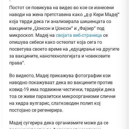
Постот се повикува на видео во кое се изнесени
наводи на жена претставена како „д-р Кери Мадеј“
која тврди дека ги анализирала шишенцата со
вакцините „Џонсон и Џонсон“ и „Фајзер“ под
микроскоп. Мадеј на
својата веб-страница
се
опишува себеси како остеопат која сега го
посветува своето време на „едуцирање на другите
за вакцините, нанотехнологијата и човековите
права“.
Во видеото, Мадеј прикажува фотографии кои
наводно покажуваат дека во вакцините против
ковид-19 има подвижни честички, тврдејќи дека
тоа се живи паразитски микроорганизми слични
на хидра вулгарис, слатководен полип кој
постојано се регенерира.
Мадеј сугерира дека организмите може да се