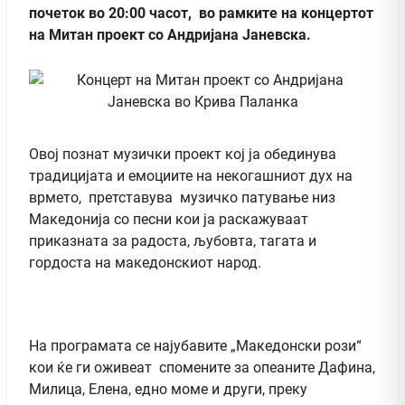
почеток во 20:00 часот, во рамките на концертот
на Митан проект со Андријана Јаневска.
Овој познат музички проект кој ја обединува
традицијата и емоциите на некогашниот дух на
врмето, претставува музичко патување низ
Македонија со песни кои ја раскажуваат
приказната за радоста, љубовта, тагата и
гордоста на македонскиот народ.
На програмата се најубавите „Македонски рози“
кои ќе ги оживеат спомените за опеаните Дафина,
Милица, Елена, едно моме и други, преку