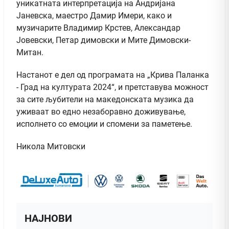
уникатната интерпретација на Андријана
Јаневска, маестро Дамир Имери, како и
музичарите Владимир Крстев, Александар
Јовевски, Петар димовски и Мите Димовски-
Митан.
Настанот е дел од програмата на „Крива Паланка
- Град на културата 2024“, и претставува можност
за сите љубители на македонската музика да
уживаат во едно незаборавно доживување,
исполнето со емоции и спомени за паметење.
Никола Митовски
НАЈНОВИ