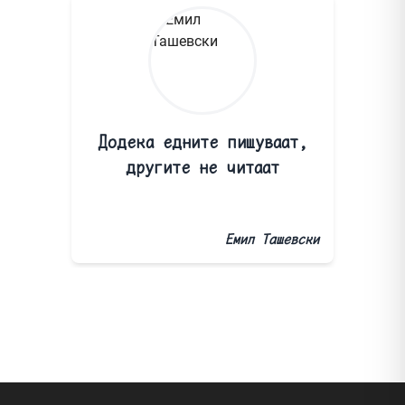
Додека едните пишуваат,
другите не читаат
Емил Ташевски