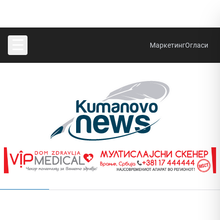
☰
Маркетинг
Огласи