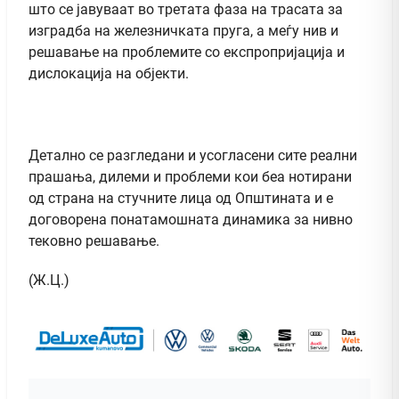
што се јавуваат во третата фаза на трасата за
изградба на железничката пруга, а меѓу нив и
решавање на проблемите со експропријација и
дислокација на објекти.
Детално се разгледани и усогласени сите реални
прашања, дилеми и проблеми кои беа нотирани
од страна на стучните лица од Oпштината и е
договорена понатамошната динамика за нивно
тековно решавање.
(Ж.Ц.)