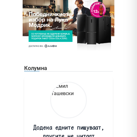
Колумна
Додека едните пишуваат,
другите не читаат