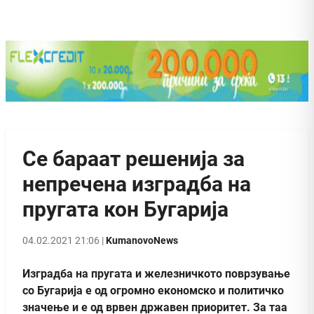
Сe бараат решенија за
непречена изградба на
пругата кон Бугарија
04.02.2021 21:06 |
KumanovoNews
Изградба на пругата и железничкото поврзување
со Бугарија е од огромно економско и политичко
значење и е од врвен државен приоритет. За таа