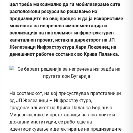
цел треба максимално да ги мобилизираме сите
расположови ресурси во решавање на
предизвиците во овој процес и да ја искористиме
можноста за непречена имплементација и
реализација на најголемиот инфраструктурен
капиталнен проект, истакна директорот на ЈП
Железници Инфраструктура Хари Локвенец на
денешниот работен состанок во Крива Паланка.
На состанокот, на кој присуствуваа претставници
од ЈП Железници – Инфраструктура,
градоначалникот на Крива Паланка Борјанчо
Мицевски, како и претставници на локалните и
државни институции, се работеше на
идентификување и детектирање на предизвиците