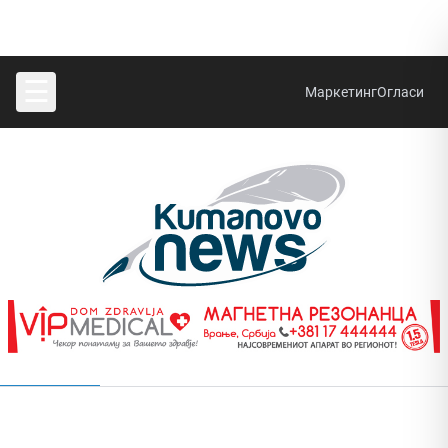
☰
Маркетинг
Огласи