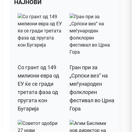
НАЈНОВИ
Со грант од 149
Гран при за
милиони евра од
„Српски вез“ на
ЕУ ќе се гради
меѓународен
третата фаза од
фолклорен
пругата кон
фестивал во Црна
Бугарија
Гора