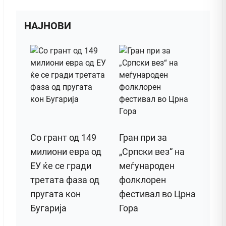
НАЈНОВИ
Со грант од 149
Гран при за
милиони евра од
„Српски вез“ на
ЕУ ќе се гради
меѓународен
третата фаза од
фолклорен
пругата кон
фестивал во Црна
Бугарија
Гора