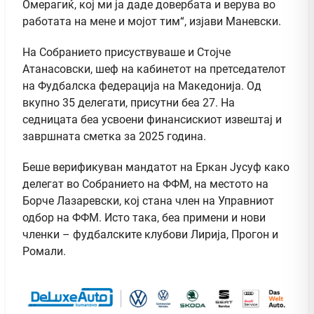
Омерагиќ, кој ми ја даде довербата и верува во
работата на мене и мојот тим“, изјави Маневски.
На Собранието присуствуваше и Стојче
Атанасовски, шеф на кабинетот на претседателот
на Фудбалска федерација на Македонија. Од
вкупно 35 делегати, присутни беа 27. На
седницата беа усвоени финансискиот извештај и
завршната сметка за 2025 година.
Беше верификуван мандатот на Еркан Јусуф како
делегат во Собранието на ФФМ, на местото на
Борче Лазаревски, кој стана член на Управниот
одбор на ФФМ. Исто така, беа примени и нови
членки – фудбалските клубови Лирија, Прогон и
Ромали.