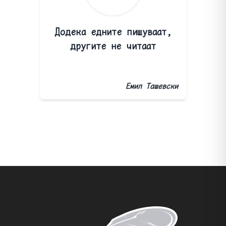
Додека едните пишуваат,
другите не читаат
Емил Ташевски