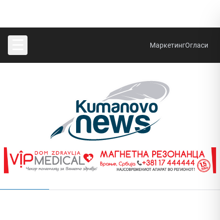
☰
Маркетинг
Огласи