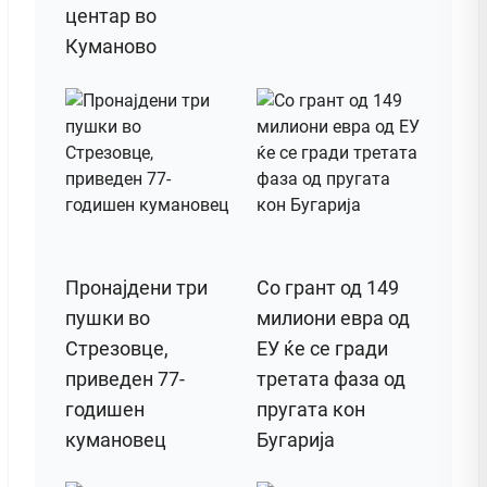
центар во
Куманово
Пронајдени три
Со грант од 149
пушки во
милиони евра од
Стрезовце,
ЕУ ќе се гради
приведен 77-
третата фаза од
годишен
пругата кон
кумановец
Бугарија