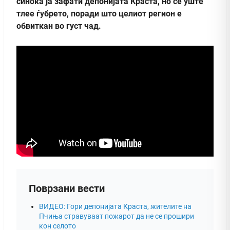
синоќа ја зафати депонијата Краста, но се уште
тлее ѓубрето, поради што целиот регион е
обвиткан во густ чад.
Поврзани вести
ВИДЕО: Гори депонијата Краста, жителите на
Пчиња стравуваат пожарот да не се прошири
кон селото