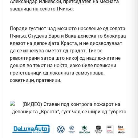
Александар Илиевски, претседател на месната
заедница на селото Пчиња.
Поради густиот чад месното население од селата
Пчиња, Студена Бара и Вакв денеска го блокираа
влезот на депонијата Краста, и не диозволуваат
да се изнесува сметот од градот. Тие се
револтирани затоа што никој од надлежните не
дошол во текот на ноќта, иако биле повикани
претставници од локалната самоуправа,
советници, пратеници.