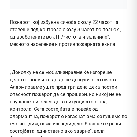
Пожарот, кој избувна синоќа околу 22 часот , а
ставен е под контрола околу 3 часот по полноќ ,
од вработените во ЈП „Чистота и зеленило“,
месното население и противпожарната екипа.
„Доколку не се мобилизиравме ќе изгореше
целотот поле и ќе дојдеше до куќите во селата.
Алармиравме уште пред три дена дека постои
опасност пожарот да се прошири, но никој не не
слушаше, ни велеа дека ситуацијата е под
контрола. Сега состојбата е повеќе од
алармантна, пожарот е изгаснат ама се гушиме во
густиот дим, нема изгледи дека брзо ќе се реши
состојбата, единствено ако заврне“, вели