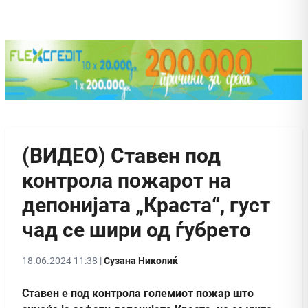
(ВИДЕО) Ставен под
контрола пожарот на
депонијата „Краста“, густ
чад се шири од ѓубрето
18.06.2024 11:38 |
Сузана Николиќ
Ставен е под контрола големиот пожар што