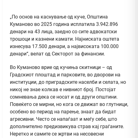
„По основ на каснување од куче, Општина
Куманово во 2025 година исплатила 3.942.896
денари на 43 лица, заедно со сите адвокатски
трошоци и казнени камати. Најниската оштета
изнесува 17.500 денари, а највисоката 100.000
денари“, велат од Секторот за финансии.
Во Куманово врие од кучиња скитници – од
Градскиот плоштад и парковите, во дворови на
институции, до приградските населби и селата, но
никој не знае колкав е нивниот број. Постојат
сомневања дека се носат и од други општини.
Повеќето се мирни, но кога се движат во глутници,
особено во период на парење, знаат да бидат
агресивни. Често се напаѓаат и меѓу себе, што
дополнително предизвикува страв кај граѓаните.
Неретко и самите се жртви на несовесни