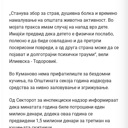
„Станува збор за страв, душевна болка и времено
намалување на општата животна активност. Во
мојата пракса имам случај на напад врз дете.
Имајќи предвид дека детето е физички послабо,
полесно е да биде совладано и да претрпи
посериозни повреди, а од друга страна може да се
појават и долготрајни психички трауми“, вели
Илиевска - Тодоровиќ.
Во Куманово нема прифатилиште за бездомни
кучиња, па Општината секоја година издвојува
средства за нивно заловување и згрижување.
Од Секторот за инспекциски надзор информираат
дека минатата година биле потрошени еден
милион денари, додека оваа година се
предвидени 1,5 милиони денари за третман на
кучињата скитници.