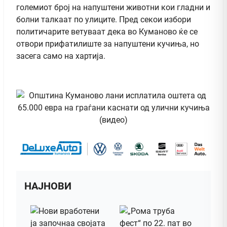
големиот број на напуштени животни кои гладни и
болни талкаат по улиците. Пред секои избори
политичарите ветуваат дека во Куманово ќе се
отвори прифатилиште за напуштени кучиња, но
засега само на хартија.
НАЈНОВИ