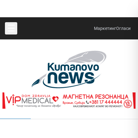
☰
Маркетинг
Огласи