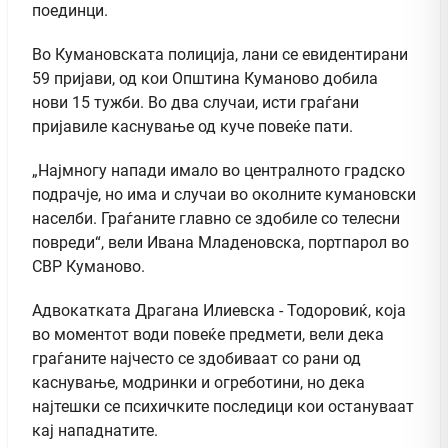
поединци.
Во Кумановската полиција, лани се евидентирани
59 пријави, од кои Општина Куманово добила
нови 15 тужби. Во два случаи, исти граѓани
пријавиле каснување од куче повеќе пати.
„Најмногу напади имало во централното градско
подрачје, но има и случаи во околните кумановски
населби. Граѓаните главно се здобиле со телесни
повреди“, вели Ивана Младеновска, портпарол во
СВР Куманово.
Адвокатката Драгана Илиевска - Тодоровиќ, која
во моментот води повеќе предмети, вели дека
граѓаните најчесто се здобиваат со рани од
каснување, модринки и огреботини, но дека
најтешки се психичките последици кои остануваат
кај нападнатите.