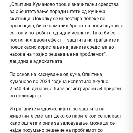
„Општина Куманово троши значителни средства
за обештетување поради штети од кучиња
скитници. Доколку се инвестира повеќе во
превенција, би се намалил бројот на нови случаи, а
со тоа и потребата од идни исплати. Така би се
постигнал двоен ефект – заштита на граѓаните и
поефикасно користење на јавните средства во
насока на трајно решавање на проблемот“,
децидна е адвокатката.
По основ на каснување од куче, Општина
Куманово во 2024 година исплатила вкупно
2.540.956 денари, а биле регистрирани 54 пријави
во полицијата.
И граѓаните и здруженијата за заштита на
животните сметаат дека со парите кои се плаќаат
како оштета и оние за заловување, може да се
најде похумано решение на проблемот со