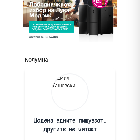
Колумна
Додека едните пишуваат,
другите не читаат