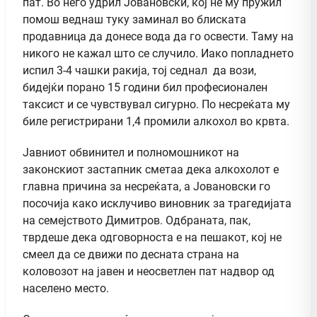
пат. Во него удрил Јовановски, кој не му пружил
помош веднаш туку заминал во блиската
продавница да донесе вода да го освести. Таму на
никого не кажал што се случило. Иако попладнето
испил 3-4 чашки ракија, тој седнал да вози,
бидејќи порано 15 години бил професионален
таксист и се чувствувал сигурно. По несреќата му
биле регистрирани 1,4 промили алкохол во крвта.
Јавниот обвинител и полномошникот на
законскиот застапник сметаа дека алкохолот е
главна причина за несреќата, а Јовановски го
посочија како исклучиво виновник за трагедијата
на семејството Димитров. Одбраната, пак,
тврдеше дека одговорноста е на пешакот, кој не
смеел да се движи по десната страна на
коловозот на јавен и неосветлен пат надвор од
населено место.