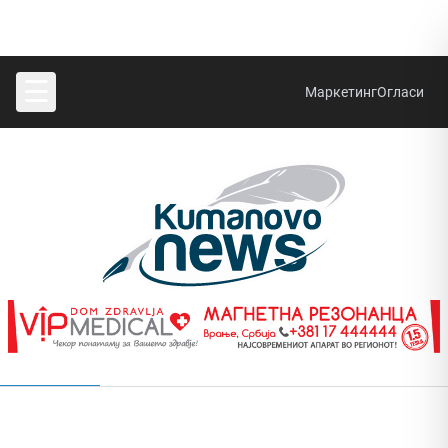
☰
Маркетинг
Огласи