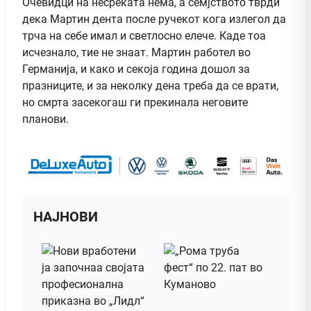
Очевидци на несреќата нема, а семјството тврди
дека Мартин дента после ручекот кога излегол да
трча на себе имал и светлосно елече. Каде тоа
исчезнало, тие не знаат. Мартин работел во
Германија, и како и секоја година дошол за
празниците, и за неколку дена треба да се врати,
но смрта засекогаш ги прекинала неговите
планови.
НАЈНОВИ