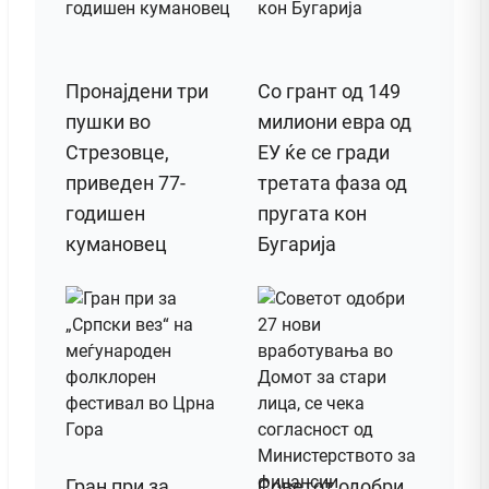
Пронајдени три
Со грант од 149
пушки во
милиони евра од
Стрезовце,
ЕУ ќе се гради
приведен 77-
третата фаза од
годишен
пругата кон
кумановец
Бугарија
Гран при за
Советот одобри