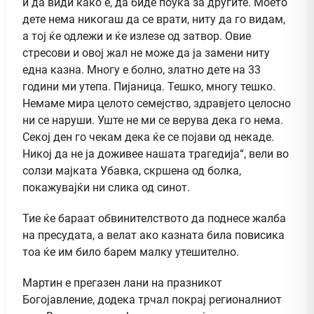
и да види како е, да биде поука за другите. Моето
дете нема никогаш да се врати, ниту да го видам,
а тој ќе одлежи и ќе излезе од затвор. Овие
стресови и овој жал не може да ја замени ниту
една казна. Многу е болно, златно дете на 33
години ми утепа. Пијаница. Тешко, многу тешко.
Немаме мира целото семејство, здравјето целосно
ни се наруши. Уште не ми се верува дека го нема.
Секој ден го чекам дека ќе се појави од некаде.
Никој да не ја доживее нашата трагедија“, вели во
солзи мајката Убавка, скршена од болка,
покажувајќи ни слика од синот.
Тие ќе бараат обвинителството да поднесе жалба
на пресудата, а велат ако казната била повисика
тоа ќе им било барем малку утешително.
Мартин е прегазен лани на празникот
Богојавление, додека трчал покрај регионалниот