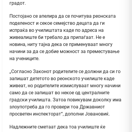
градот.
Постојано се апелира да се почитува реонската
поделеност и секое семејство децата да ги
испраќа во училиштата каде по адреса на
живеалиште би требало да припаѓаат. Не е
новина, ниту тајна дека се применуваат многу
начини за да се добие можност за преместување
на учениците.
„Согласно Законот родителите се должни да си го
запишат дететото во реонското училиште каде
живеат, но родителите измислуваат многу начини
само да се запишат во некое од централните
градски училишта. Затоа повикувам доколку има
злоупотреба да го провери тоа Државниот
просветен инспекторат“, дополни Јовановиќ.
Надлежните сметаат дека тоа училиште ќе