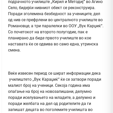
подрачното училиште „Кирил и Методиј“ во Агино
Село, бидејќи нивниот обект се реконструира.
Поради зголемена безбедност за учениците, дел
од нив се префрлени во централното училиште во
Романовце, а три паралелки во ООУ „Вук Карџиќ“.
Со почетокот на второто полугодие, пак е
планирано да биде првото училиште во кое
наставата ќе се одвива во само една, утринска
смена.
Веќе извесен период се шират информации дека
училиштето „Вук Караџиќ“ ќе се затвори поради
малиот број на ученици. Секоја година има
опаѓање на број на новозапишани, делумно
поради иселувањето на младите, а делумно и
поради желбата на дел од родителите да ги
запишат децата во поголемите училишта во