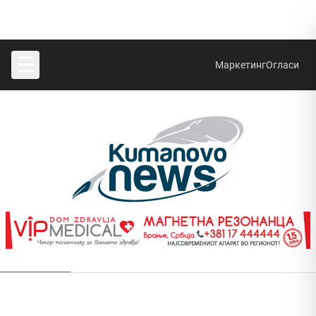
☰
Маркетинг
Огласи