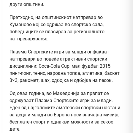
други општини.
Претходно, на општинскиот натпревар во
Куманово кој се одржаа во спортска сала,
победниците се пласираа за регионалното
натпреварување.
Плазма Спортските игри за млади опфаќаат
натпревари во повеќе атрактивни спортски
дисциплини: Coca-Cola Cup, мал фудбал 2015,
пинг-понг, тенис, народна топка, атлетика, баскет
3×3, ракомет, шах, одбојка и одбојка на песок.
Од оваа година, во Македонија за првпат се
одржуваат Плазма Спортските игри за млади.
Еден од најголемите аматерски спортски настани
за деца и млади во Европа носи значајна мисија,
бесплатен спорт и еднакви можности за секое
дете.