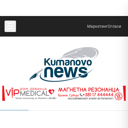
☰
Маркетинг
Огласи