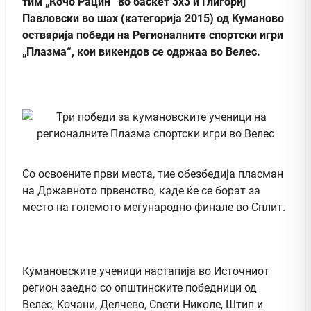
тим „Кочо Рацин“ во баскет 3х3 и Глигориј
Павловски во шах (категорија 2015) од Куманово
остварија победи на Регионалните спортски игри
„Плазма“, кои викендов се одржаа во Велес.
Со освоените први места, тие обезбедија пласман
на Државното првенство, каде ќе се борат за
место на големото меѓународно финале во Сплит.
Кумановските ученици настапија во Источниот
регион заедно со општинските победници од
Велес, Кочани, Делчево, Свети Николе, Штип и