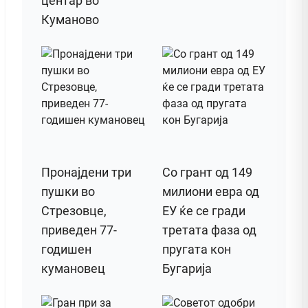
центар во
Куманово
Пронајдени три
Со грант од 149
пушки во
милиони евра од
Стрезовце,
ЕУ ќе се гради
приведен 77-
третата фаза од
годишен
пругата кон
кумановец
Бугарија