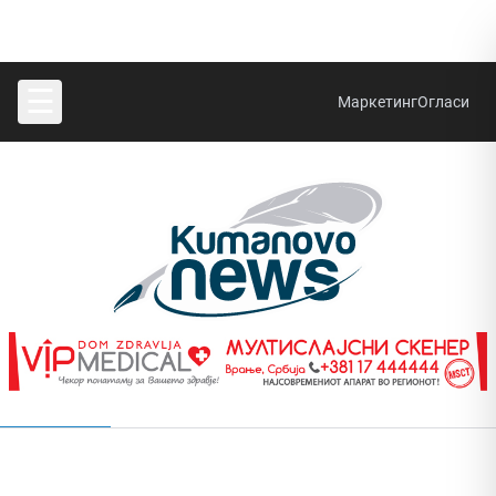
☰
Маркетинг
Огласи