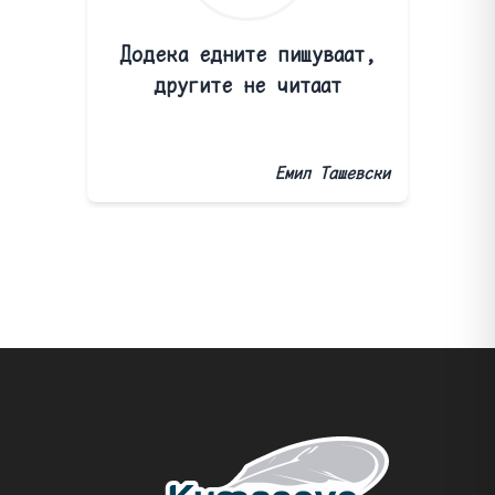
Додека едните пишуваат,
другите не читаат
Емил Ташевски