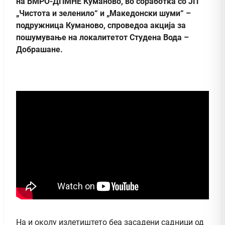
на ВМРО-ДПМНЕ Куманово, во соработка со ЈП
„Чистота и зеленило“ и „Македонски шуми“ –
подружница Куманово, спроведоа акција за
пошумување на локалитетот Студена Вода –
Добрашане.
На и околу излетиштето беа засадени садници од