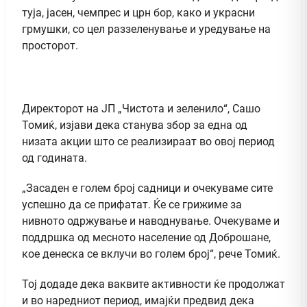
туја, јасен, чемпрес и црн бор, како и украсни
грмушки, со цел раззеленување и уредување на
просторот.
Директорот на ЈП „Чистота и зеленило“, Сашо
Томиќ, изјави дека станува збор за една од
низата акции што се реализираат во овој период
од годината.
„Засаден е голем број садници и очекуваме сите
успешно да се прифатат. Ќе се грижиме за
нивното одржување и наводнување. Очекуваме и
поддршка од месното население од Доброшане,
кое денеска се вклучи во голем број“, рече Томиќ.
Тој додаде дека ваквите активности ќе продолжат
и во наредниот период, имајќи предвид дека