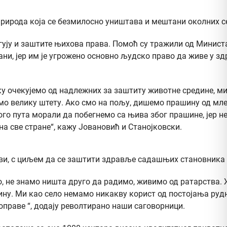
 природа која се безмилосно уништава и мештани околних с
еагују и заштите њихова права. Помоћ су тражили од Минист
и, јер им је угрожено основно људско право да живе у здр
шку очекујемо од надлежних за заштиту животне средине, м
мо велику штету. Ако смо на пољу, дишемо прашину од мл
много пута морали да побегнемо са њива због прашине, јер н
 на све стране“, кажу Јовановић и Станојковски.
ави, с циљем да се заштити здравље садашњих становника
о, не знамо ништа друго да радимо, живимо од ратарства.
у. Ми као село немамо никакву корист од постојања рудн
оправе “, додају револтирано наши саговорници.