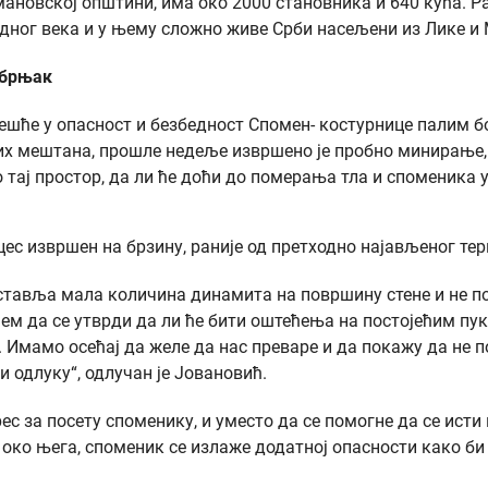
кумановској општини, има око 2000 становника и 640 кућа.
једног века и у њему сложно живе Срби насељени из Лике 
ебрњак
ће у опасност и безбедност Спомен- костурнице палим бор
их мештана, прошле недеље извршено је пробно минирање, к
о тај простор, да ли ће доћи до померања тла и споменика у
цес извршен на брзину, раније од претходно најављеног терм
ставља мала количина динамита на површину стене и не пос
љем да се утврди да ли ће бити оштећења на постојећим пу
. Имамо осећај да желе да нас преваре и да покажу да не 
 одлуку“, одлучан је Јовановић.
ес за посету споменику, и уместо да се помогне да се исти
р око њега, споменик се излаже додатној опасности како би