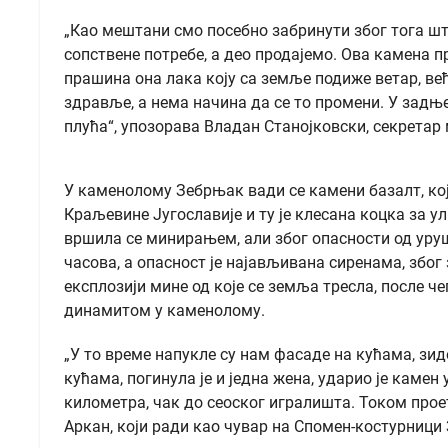
„Као мештани смо посебно забринути због тога ш
сопствене потребе, а део продајемо. Oва камена пр
прашина она лака коју са земље подиже ветар, ве
здравље, а нема начина да се то промени. У задње
плућа“, упозорава Владан Станојковски, секретар
У каменолому Зебрњак вади се камени базалт, ко
Краљевине Југославије и ту је клесана коцка за 
вршила се минирањем, али због опасности од уруш
часова, а опасност је најављивана сиренама, због 
експлозији мине од које се земља тресла, после 
динамитом у каменолому.
„У то време напукле су нам фасаде на кућама, зид
кућама, погинула је и једна жена, ударио је камен
километра, чак до сеоског игралишта. Током прое
Аркан, који ради као чувар на Спомен-костурници