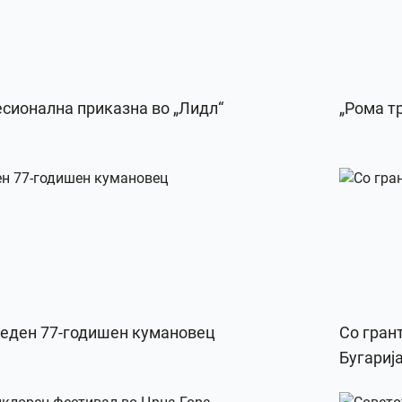
есионална приказна во „Лидл“
„Рома т
веден 77-годишен кумановец
Со грант
Бугариј