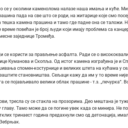
то се у околини каменолома налазе наша имања и куће. М
ашина пада на све што се роди, на житарице које смо посеја
ћ тешка камена прашина и тамо где падне она се таложи. Н
 време повећан је број људи који имају проблема са канцер
 месне заједнице Тромеђа.
ји се користи за прављење асфалта. Ради се о висококвал
улице Куманова и Скопља. Од истог камена изграђена је и 
ивања спомен-костурнице и великих штета на кућама у селу
заштите становништва. Сељаци кажу да им у то време није би
чега се појављивало велики облак прашине - т.з. „печурка
ови, тресла су се стакла на прозорима. Део мештана је ту
 у главу. Тамо може да се погине увек када се минира. Не 
тклих тринаест година предахнули смо од детонација, имал
 Зебрњак.