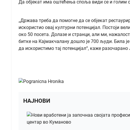
Да објекат има оштећења споља види се и голим о
„Држава треба да помогне да се објекат рестаури
искористио овај културни потенцијал. Постоји вел
око 50 посета. Долазе и странци, али ми, нажалос
битке на Кајмакчалану дошло је 700 људи. Била ј
да искористимо тај потенцијал“, каже разочарано
НАЈНОВИ