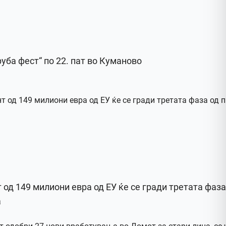
руба фест“ по 22. пат во Куманово
 од 149 милиони евра од ЕУ ќе се гради третата фаза
а