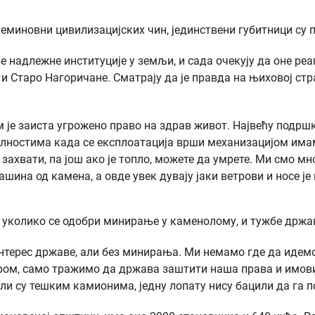
 неминовни цивилизацијских чин, јединствени губитници су
ве надлежне институције у земљи, и сада очекују да оне р
Старо Нагоричане. Сматрају да је правда на њиховој стран
ам је заиста угрожено право на здрав живот. Највећу подр
колностима када се експлоатација врши механизацијом има
г захвати, па још ако је топло, можете да умрете. Ми смо 
шина од камена, а овде увек дувају јаки ветрови и носе је
, уколико се одобри минирање у каменолому, и тужбе држ
интерес државе, али без минирања. Ми немамо где да идем
м, само тражимо да држава заштити наша права и имовин
ли су тешким камионима, једну лопату нису бацили да га п