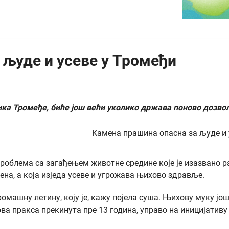
 људе и усеве у Тромеђи
ника Тромеђе, биће још већи уколико држава поново доз
роблема са загађењем животне средине које је изазвано 
на, а која изједа усеве и угрожава њихово здравље.
машну летину, коју је, кажу појела суша. Њихову муку јо
ва пракса прекинута пре 13 година, управо на иницијатив