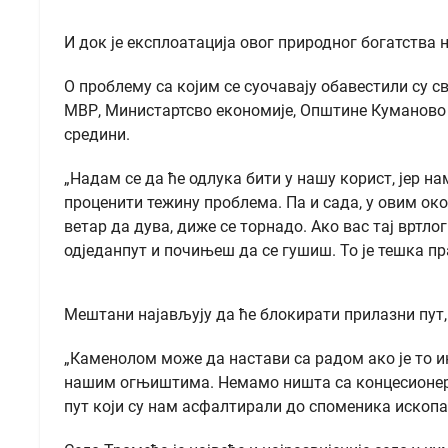
И док је експлоатација овог природног богатства
О проблему са којим се суочавају обавестили су с
МВР, Министартсво економије, Општине Куманово и 
средини.
„Надам се да ће одлука бити у нашу корист, јер н
проценити тежину проблема. Па и сада, у овим о
ветар да дува, диже се торнадо. Ако вас тај вртло
одједанпут и почињеш да се гушиш. То је тешка пра
Мештани најављују да ће блокирати прилазни пут
„Каменолом може да настави са радом ако је то 
нашим огњиштима. Немамо ништа са концесионеро
пут који су нам асфалтирали до споменика ископа