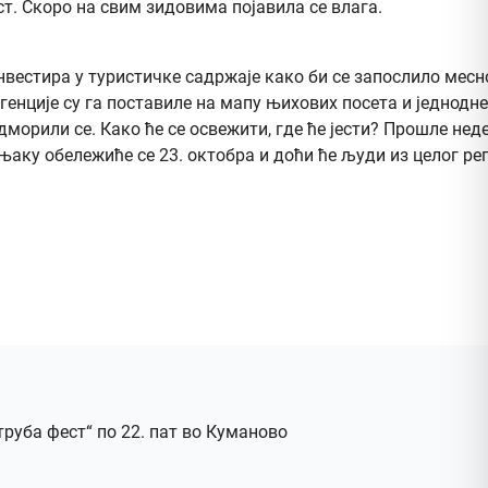
т. Скоро на свим зидовима појавила се влага.
инвестира у туристичке садржаје како би се запослило мес
генције су га поставиле на мапу њихових посета и једнодн
одморили се. Како ће се освежити, где ће јести? Прошле не
аку обележиће се 23. октобра и доћи ће људи из целог рег