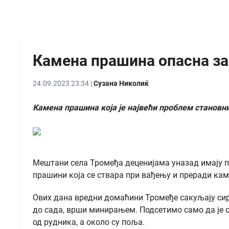
Камена прашина опасна за
24.09.2023 23:34 |
Сузана Николиќ
Камена прашина која је највећи проблем станов
Мештани села Тромеђа деценијама уназад имају п
прашини која се ствара при вађењу и преради каме
Ових дана вредни домаћини Тромеђе сакуљају сиро
до сада, врши минирањем. Подсетимо само да је о
од рудника, а около су поља.