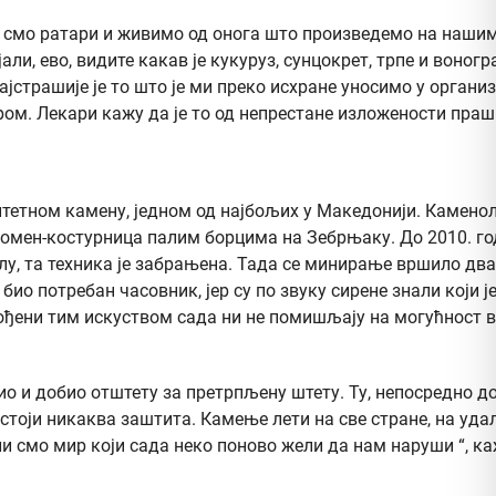
и смо ратари и живимо од онога што произведемо на наши
ли, ево, видите какав је кукуруз, сунцокрет, трпе и воногр
ајстрашије је то што је ми преко исхране уносимо у орган
ом. Лекари кажу да је то од непрестане изложености праши
итетном камену, једном од најбољих у Македонији. Камено
Спомен-костурница палим борцима на Зебрњаку. До 2010. г
, та техника је забрањена. Тада се минирање вршило два п
о потребан часовник, јер су по звуку сирене знали који је
“. Вођени тим искуством сада ни не помишљају на могућнос
жио и добио отштету за претрпљену штету. Ту, непосредно 
постоји никаква заштита. Камење лети на све стране, на уда
и смо мир који сада неко поново жели да нам наруши “, ка