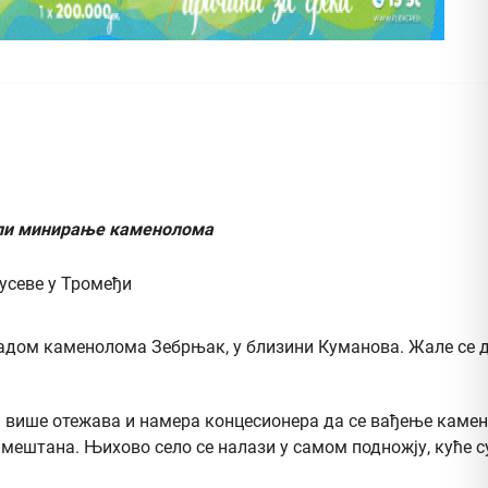
воли минирање каменолома
радом каменолома Зебрњак, у близини Куманова. Жале се д
ш више отежава и намера концесионера да се вађење камен
у мештана. Њихово село се налази у самом подножју, куће