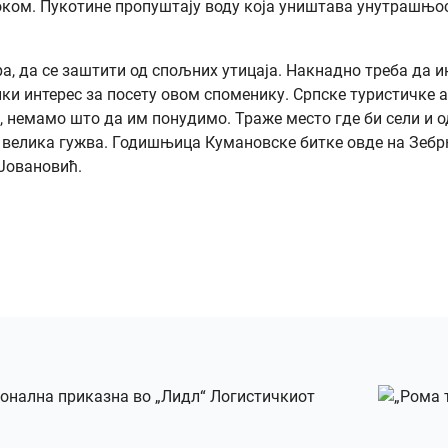
ком. Пукотине пропуштају воду која уништава унутрашњос
ра, да се заштити од спољних утицаја. Накнадно треба да 
ики интерес за посету овом споменику. Српске туристичке а
т, немамо што да им понудимо. Траже место где би сели и 
е велика гужва. Годишњица Кумановске битке овде на Зебрњ
 Јовановић.