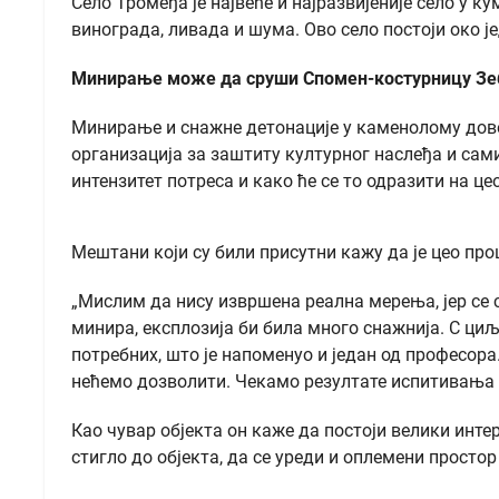
Село Тромеђа је највеће и најразвијеније село у 
винограда, ливада и шума. Ово село постоји око 
Минирање може да сруши Спомен-костурницу З
Минирање и снажне детонације у каменолому довеш
организација за заштиту културног наслеђа и сам
интензитет потреса и како ће се то одразити на це
Мештани који су били присутни кажу да је цео про
„Мислим да нису извршена реална мерења, јер се 
минира, експлозија би била много снажнија. С ци
потребних, што је напоменуо и један од професора
нећемо дозволити. Чекамо резултате испитивања и
Као чувар објекта он каже да постоји велики интер
стигло до објекта, да се уреди и оплемени просто