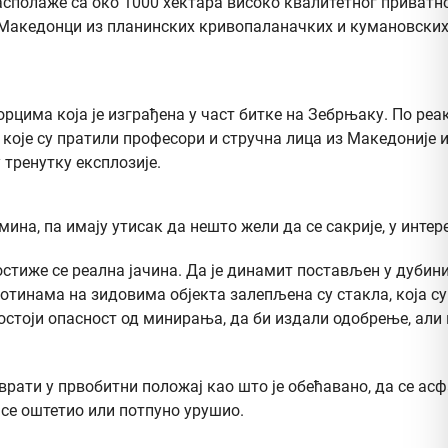
 Располаже са око 1000 хектара високо квалитетног приват
и Македонци из планинских кривопаланачких и кумановских
цима која је изграђена у част битке на Зебрњаку. По реа
оје су пратили професори и стручна лица из Македоније и 
 тренутку експлозије.
ина, па имају утисак да нешто жели да се сакрије, у интер
тиже се реална јачина. Да је динамит постављен у дубини
котинама на зидовима објекта залепљена су стакла, која с
постоји опасност од минирања, да би издали одобрење, али
 врати у првобитни положај као што је обећавано, да се ас
 се оштетио или потпуно урушио.