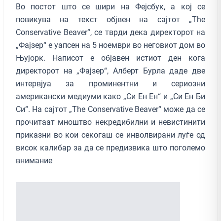
Во постот што се шири на Фејсбук, а кој се
повикува на текст објвен на сајтот „Тhe
Conservative Beaver“, се тврди дека директорот на
„Фајзер“ е уапсен на 5 ноември во неговиот дом во
Њујорк. Написот е објавен истиот ден кога
директорот на „Фајзер“, Алберт Бурла даде две
интервјуа за проминентни и сериозни
американски медиуми како „Си Ен Ен“ и „Си Ен Би
Си“. На сајтот „Тhe Conservative Beaver“ може да се
прочитаат мноштво некредибилни и невистинити
приказни во кои секогаш се инволвирани луѓе од
висок калибар за да се предизвика што поголемо
внимание