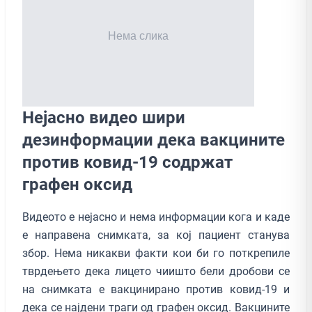
Нејасно видео шири
дезинформации дека вакцините
против ковид-19 содржат
графен оксид
Видеото е нејасно и нема информации кога и каде
е направена снимката, за кој пациент станува
збор. Нема никакви факти кои би го поткрепиле
тврдењето дека лицето чиишто бели дробови се
на снимката е вакцинирано против ковид-19 и
дека се најдени траги од графен оксид. Вакцините