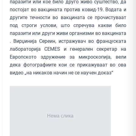
паразити или кое било друго живо суштество, да
постојат во вакцината против ковид-19. Водата и
другите течности во вакцината се прочистуваат
под строги услови, што спречува какви било
паразити или други живи организми во вакцината
. Вирџинија Сереин, истражувач во француската
лабораторија CEMES и генерален секретар на
Европското здружение за микроскопија, вели
дека фотографиите кои се прикажуваат во ова
видео „на никаков начин не се научен доказ“