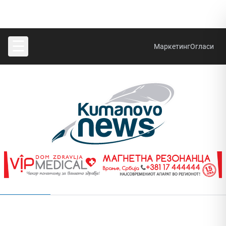
☰
Маркетинг
Огласи