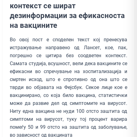
контекст се шират
дезинформации за ефикасноста
на вакцините
Во овој пост е споделен текст кој пренесува
истражување направено од Лансет, кое, пак,
погрешно се цитира без соодветен контекст.
Самата студија, всушност, вели дека вакцините се
ефикасни во спречување на хоспитализација и
смртен исход, што е спротивно од она што се
тврди во објавата на Фејсбук. Секое лице кое е
вакцинирано, со која било вакцина, статистички
може да развие дел од симптомите на вирусот.
Ниту една вакцина не нуди 100 отсто заштита од
симптоми на вирусот, туку тој процент варира
помеѓу 50 и 99 отсто на заштита од заболување,
во зависност од вакцината