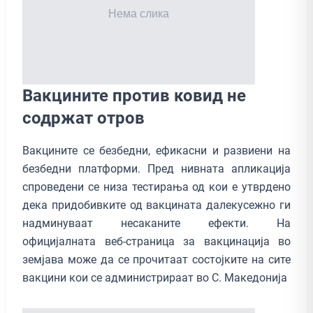
Вакцините против ковид не
содржат отров
Вакцините се безбедни, ефикасни и развиени на
безбедни платформи. Пред нивната апликација
спроведени се низа тестирања од кои е утврдено
дека придобивките од вакцината далекусежно ги
надминуваат несаканите ефекти. На
официјалната веб-страница за вакцинација во
земјава може да се прочитаат состојките на сите
вакцини кои се администрираат во С. Македонија