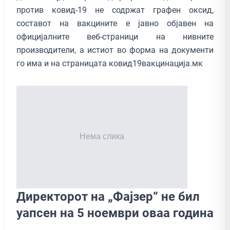
против ковид-19 не содржат графен оксид,
составот на вакцините е јавно објавен на
официјалните веб-страници на нивните
производители, а истиот во форма на документи
го има и на страницата ковид19вакцинација.мк
Директорот на „Фајзер“ не бил
уапсен на 5 ноември оваа година