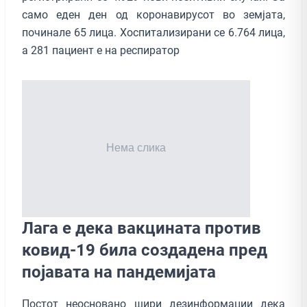
само еден ден од коронавирусот во земјата,
починале 65 лица. Хоспитализирани се 6.764 лица,
а 281 пациент е на респиратор
Лага е дека вакцината против
ковид-19 била создадена пред
појавата на пандемијата
Постот неосновано шири дезинформации дека