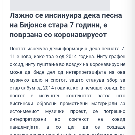
Лажно се инсинуира дека песна
на Бијонсе стара 7 години, е
поврзана со коронавирусот
Постот изнесува дезинформација дека песната 7-
11 е нова, иако таа е од 2014 година. Ниту графен
оксид, ниту пуштање во воздух на коронавирус не
може да биде дел од интерпретацијата на ова
музичко дело и спотот, зашто станува збор за
стар албум од 2014 година, кога немаше ковид. Во
постот е испуштен контекстот затоа што
вистински објавени промотивни материјали за
истоимениот музички проект, се погрешно
интерпретирани во контекст на ковид
пандемијата, а со цел да се создаде
конспирациска теорија која е целосно бесмислена