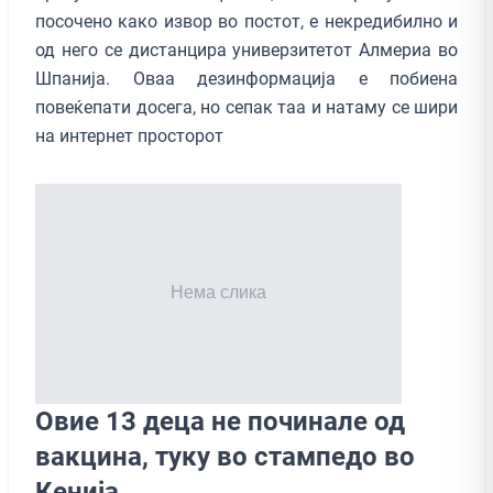
посочено како извор во постот, е некредибилно и
од него се дистанцира универзитетот Алмериа во
Шпанија. Оваа дезинформација е побиена
повеќепати досега, но сепак таа и натаму се шири
на интернет просторот
Овие 13 деца не починале од
вакцина, туку во стампедо во
Кенија