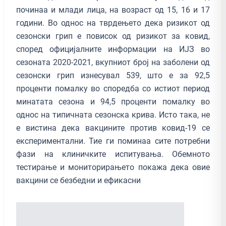
починаа и млади лица, на возраст од 15, 16 и 17
години. Во однос на тврдењето дека ризикот од
сезонски грип е повисок од ризикот за ковид,
според официјалните информации на ИЈЗ во
сезоната 2020-2021, вкупниот број на заболени од
сезонски грип изнесувал 539, што е за 92,5
проценти помалку во споредба со истиот период
минатата сезона и 94,5 проценти помалку во
однос на типичната сезонска крива. Исто така, не
е вистина дека вакцините против ковид-19 се
експериментални. Тие ги поминаа сите потребни
фази на клиничките испитувања. Обемното
тестирање и мониторирањето покажа дека овие
вакцини се безбедни и ефикасни