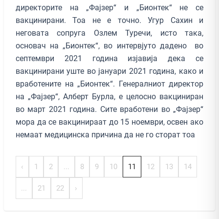
директорите на „Фајзер“ и „Бионтек“ не се
вакцинирани. Тоа не е точно. Угур Сахин и
неговата сопруга Озлем Туречи, исто така,
основач на „Бионтек“, во интервјуто дадено во
септември 2021 година изјавија дека се
вакцинирани уште во јануари 2021 година, како и
вработените на „Бионтек“. Генералниот директор
на „Фајзер“, Алберт Бурла, е целосно вакциниран
во март 2021 година. Сите вработени во „Фајзер“
мора да се вакцинираат до 15 ноември, освен ако
немаат медицинска причина да не го сторат тоа
‹
1
2
...
8
9
10
11
12
13
14
...
21
22
›