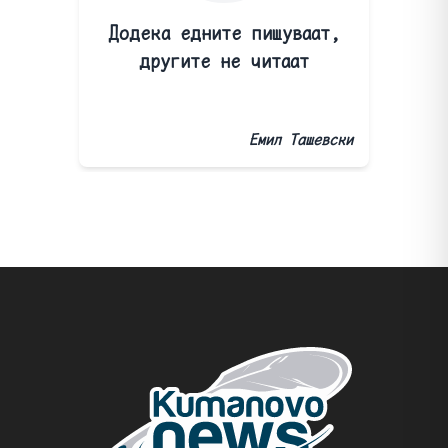
Додека едните пишуваат,
другите не читаат
Емил Ташевски