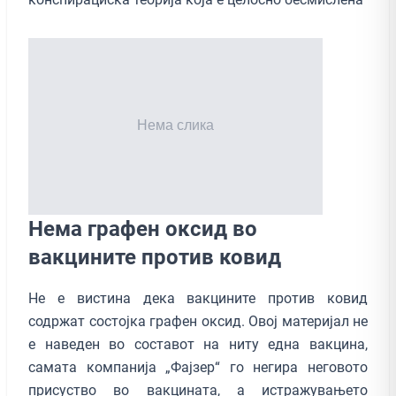
Нема графен оксид во
вакцините против ковид
Не е вистина дека вакцините против ковид
содржат состојка графен оксид. Овој материјал не
е наведен во составот на ниту една вакцина,
самата компанија „Фајзер“ го негира неговото
присуство во вакцината, а истражувањето