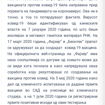
вакцината против ковид-19 била направена пред
појавата на пандемијата на коронавирус. Ова не е
точно, а тоа го потврдуваат фактите. Вирусот
ковид-19 беше идентификуван од кинеските
власти на 7 јануари 2020 година, по што беше
изолиран и неговиот генетски материјал РНК. На
17 март 2020 година, „Фајзер“ и „Бионтек“ првпат
се здружуваат за да создадат ковид-19 вакцина.
На официјалната веб-страница на „Фајзер“ има
низа соопштенија со датуми од коишто може да
се види кога почнала и како напредувала оваа
соработка која резултираше со создавање на
вакцина против ковид. На 5 мај 2020 година како
дел од клиничкото испитување се дадени првите
вакцини во САД на учесници во клиничката
студија, а на 1 јули 2020 година се регистрирани
првите позитивни исходи од овие тестирања