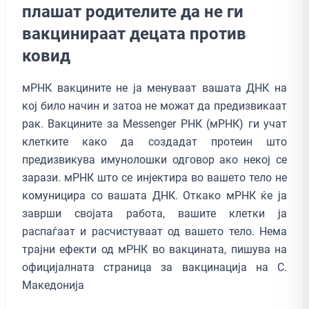
плашат родителите да не ги
вакцинираат децата против
ковид
мРНК вакцините не ја менуваат вашата ДНК на
кој било начин и затоа не можат да предизвикаат
рак. Вакцините за Messenger РНК (мРНК) ги учат
клетките како да создадат протеин што
предизвикува имунолошки одговор ако некој се
зарази. мРНК што се инјектира во вашето тело не
комуницира со вашата ДНК. Откако мРНК ќе ја
заврши својата работа, вашите клетки ја
распаѓаат и расчистуваат од вашето тело. Нема
трајни ефекти од мРНК во вакцината, пишува на
официјалната страница за вакцинација на С.
Македонија