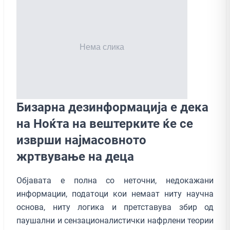
Бизарна дезинформација е дека
на Ноќта на вештерките ќе се
изврши најмасовното
жртвување на деца
Објавата е полна со неточни, недокажани
информации, податоци кои немаат ниту научна
основа, ниту логика и претставува збир од
паушални и сензационалистички нафрлени теории