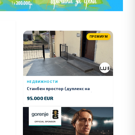
ПРЕМИУМ
НЕДВИЖНОСТИ
Станбен простор (дуплекс на
продажба) – Ул. Стојан Арсов бр. 1,
95.000 EUR
Куманово