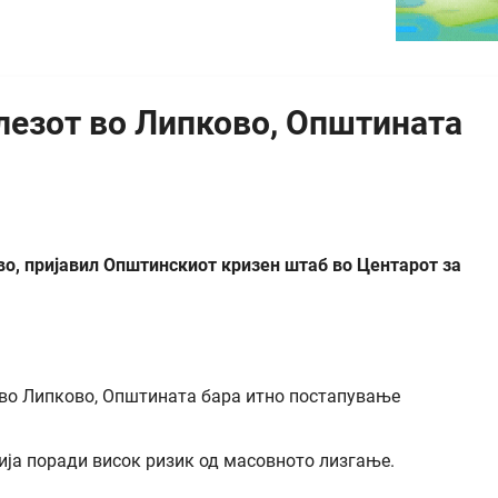
лезот во Липково, Општината
во, пријавил Општинскиот кризен штаб во Центарот за
ија поради висок ризик од масовното лизгање.