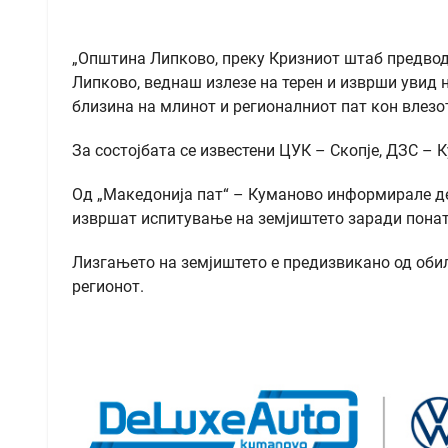
„Општина Липково, преку Кризниот штаб предвод
Липково, веднаш излезе на терен и изврши увид н
близина на млинот и регионалниот пат кон влезот
За состојбата се известени ЦУК – Скопје, ДЗС – 
Од „Македонија пат“ – Куманово информирале де
извршат испитување на земјиштето заради пона
Лизгањето на земјиштето е предизвикано од оби
регионот.