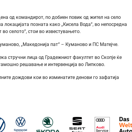
ена од командирот, по добиен повик од жител на село
а локацијата позната како „Кисела Вода“, во непосредна
 во селото“, стои во известувањето.
Куманово, „Македонија пат“ – Куманово и ПС Матејче.
ка стручни лица од Градежниот факултет во Скопје ќе
тамошно решавање и интервенција во Липково.
лните дождови кои во изминатите денови го зафатија