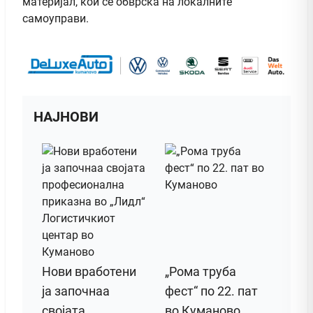
материјал, кои се обврска на локалните
самоуправи.
НАЈНОВИ
Нови вработени
„Рома труба
ја започнаа
фест“ по 22. пат
својата
во Куманово