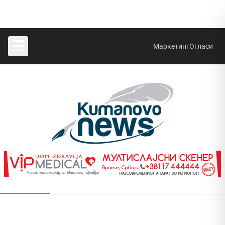
☰
Маркетинг
Огласи