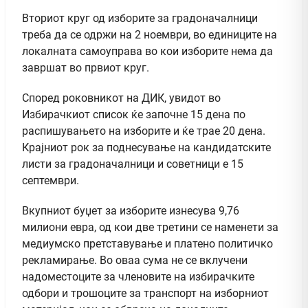
Вториот круг од изборите за градоначалници
треба да се одржи на 2 ноември, во единиците на
локалната самоуправа во кои изборите нема да
завршат во првиот круг.
Според роковникот на ДИК, увидот во
Избирачкиот список ќе започне 15 дена по
распишувањето на изборите и ќе трае 20 дена.
Крајниот рок за поднесување на кандидатските
листи за градоначалници и советници е 15
септември.
Вкупниот буџет за изборите изнесува 9,76
милиони евра, од кои две третини се наменети за
медиумско претставување и платено политичко
рекламирање. Во оваа сума не се вклучени
надоместоците за членовите на избирачките
одбори и трошоците за транспорт на изборниот