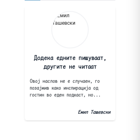
Додека едните пишуваат,
другите не читаат
Овој наслов не е случаен, го
позајмив како инспирација од
гостин во еден подкаст, но...
Емил Ташевски