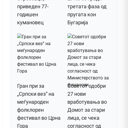
приведен 77-
третата фаза од
годишен
пругата кон
кумановец
Бугарија
Гран при за
Советот одобри
„Српски вез“ на
27 нови
меѓународен
вработувања во
фолклорен
Домот за стари
фестивал во Црна
лица, се чека
Гора
согласност од