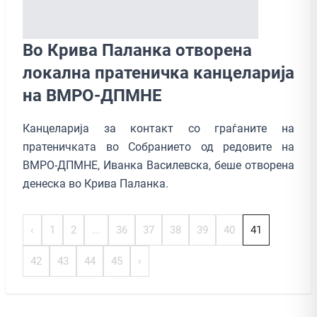
Вo Крива Паланка отворена
локална пратеничка канцеларија
на ВМРО-ДПМНЕ
Канцеларија за контакт со граѓаните на
пратеничката во Собранието од редовите на
ВМРО-ДПМНЕ, Иванка Василевска, беше отворена
денеска во Крива Паланка.
‹
1
2
...
36
37
38
39
40
41
42
43
44
45
›