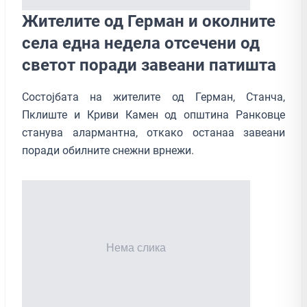
Жителите од Герман и околните
села една недела отсечени од
светот поради завеани патишта
Состојбата на жителите од Герман, Станча,
Пклиште и Криви Камен од општина Ранковце
станува алармантна, откако останаа завеани
поради обилните снежни врнежи.