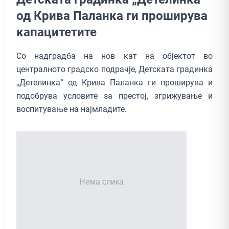
од Крива Паланка ги проширува
капацитетите
Со надградба на нов кат на објектот во
централното градско подрачје, Детската градинка
„Детелинка“ од Крива Паланка ги проширува и
подобрува условите за престој, згрижување и
воспитување на најмладите.