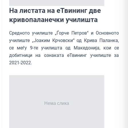
На листата на еТвининг две
кривопаланечки училишта
Средното училиште „Ѓорче Петров“ и Основното
училиште „Јоаким Крчовски“ од Крива Паланка,
се меѓу 9-те училишта од Македонија, кои се
добитници на ознаката еТвининг училиште за
2021-2022.