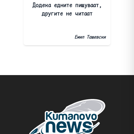
Додека едните пишуваат,
другите не читаат
Емил Ташевски