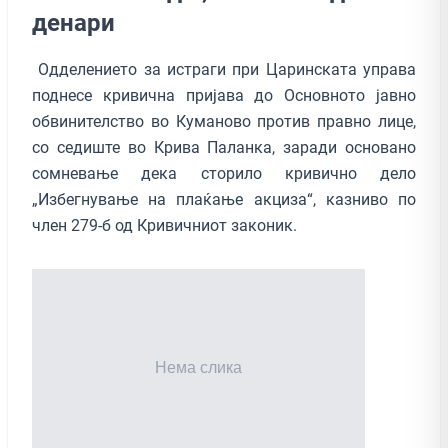
денари
Одделението за истраги при Царинската управа
поднесе кривична пријава до Основното јавно
обвинителство во Куманово против правно лице,
со седиште во Крива Паланка, заради основано
сомневање дека сторило кривично дело
„Избегнување на плаќање акциза“, казниво по
член 279-б од Кривичниот законик.