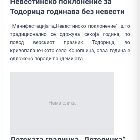
Невестинско поклонение за
Тодорица годинава без невести
Манифестацијата„Невестинско поклонение“, што
традиционално се одржува секоја година, по
повод верскиот празник Тодорица, во
кривопаланечкото село Конопница, оваа година е
одложено поради пандемијата.
Детската градинка „Детелинка“