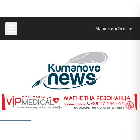
☰
Маркетинг
Огласи