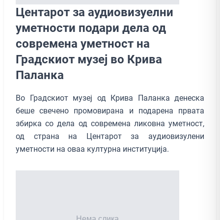
Центарот за аудиовизуелни
уметности подари дела од
современа уметност на
Градскиот музеј во Крива
Паланка
Во Градскиот музеј од Крива Паланка денеска
беше свечено промовирана и подарена првата
збирка со дела од современа ликовна уметност,
од страна на Центарот за аудиовизулени
уметности на оваа културна институција.