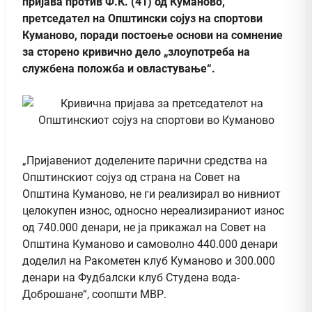
пријава против Ф.К. (41) од Куманово,
претседател на Општински сојуз на спортови
Куманово, поради постоење основи на сомнение
за сторено кривично дело „злоупотреба на
службена положба и овластување“.
„Пријавениот доделените парични средства на
Општинскиот сојуз од страна на Совет на
Општина Куманово, не ги реализирал во нивниот
целокупен износ, односно нереализираниот износ
од 740.000 денари, не ја прикажал на Совет на
Општина Куманово и самоволно 440.000 денари
доделил на Ракометен клуб Куманово и 300.000
денари на Фудбалски клуб Студена вода-
Доброшане“, соопшти МВР.