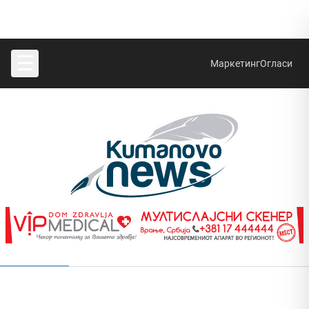
☰
Маркетинг
Огласи