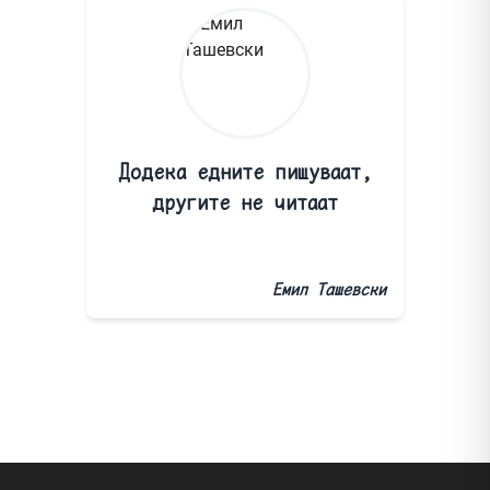
Додека едните пишуваат,
другите не читаат
Емил Ташевски