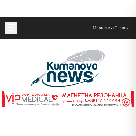
☰
Маркетинг
Огласи