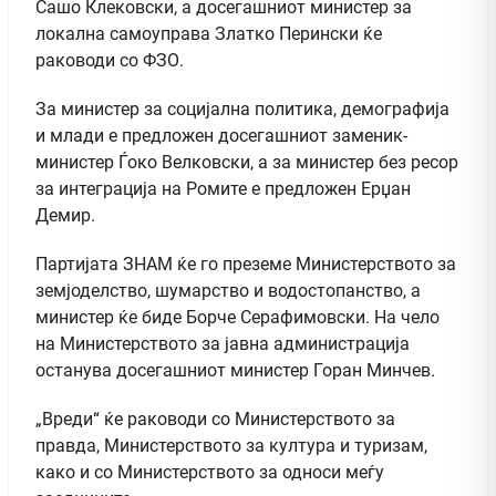
Сашо Клековски, а досегашниот министер за
локална самоуправа Златко Перински ќе
раководи со ФЗО.
За министер за социјална политика, демографија
и млади е предложен досегашниот заменик-
министер Ѓоко Велковски, а за министер без ресор
за интеграција на Ромите е предложен Ерџан
Демир.
Партијата ЗНАМ ќе го преземе Министерството за
земјоделство, шумарство и водостопанство, а
министер ќе биде Борче Серафимовски. На чело
на Министерството за јавна администрација
останува досегашниот министер Горан Минчев.
„Вреди“ ќе раководи со Министерството за
правда, Министерството за култура и туризам,
како и со Министерството за односи меѓу