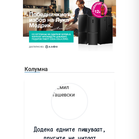
Колумна
Додека едните пишуваат,
другите не читаат