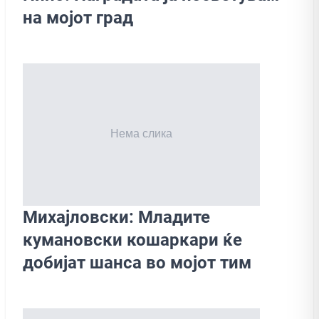
на мојот град
Михајловски: Младите
кумановски кошаркари ќе
добијат шанса во мојoт тим