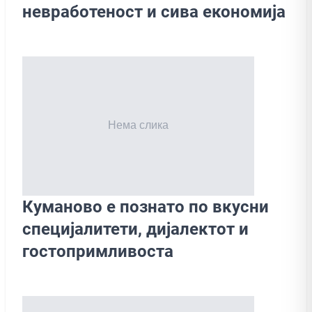
невработеност и сива економија
Куманово е познато по вкусни
специјалитети, дијалектот и
гостопримливоста