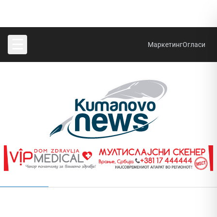
☰
Маркетинг
Огласи