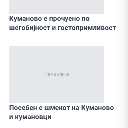
Куманово е прочуено по
шегобијност и гостопримливост
Посебен е шмекот на Куманово
и кумановци