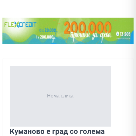
Куманово е град со голема