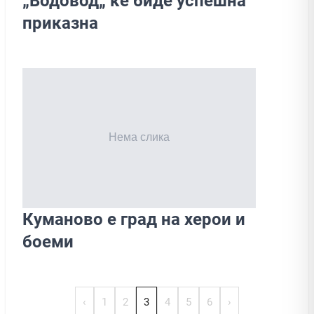
„Водовод„ ќе биде успешна
приказна
Куманово е град нa херои и
боеми
‹
1
2
3
4
5
6
›