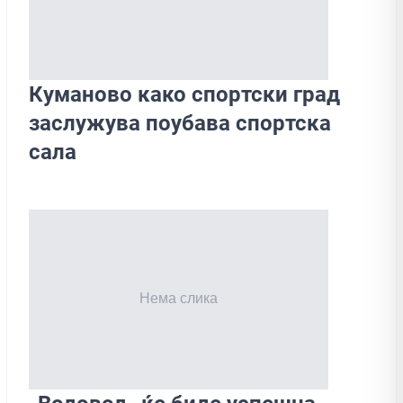
Куманово како спортски град
заслужува поубава спортска
сала