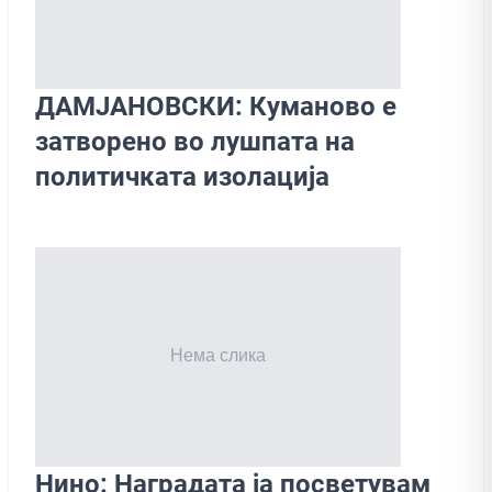
ДАМЈАНОВСКИ: Куманово е
затворено во лушпата на
политичката изолацијa
Нино: Наградата ја посветувам