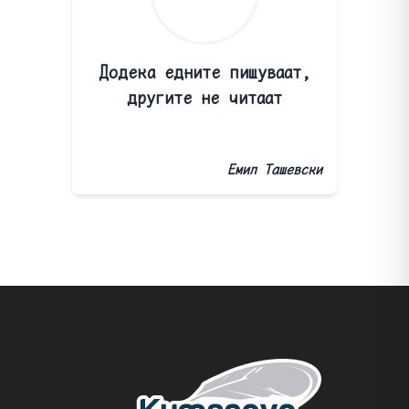
Додека едните пишуваат,
другите не читаат
Емил Ташевски