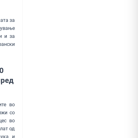
ата за
ување
и и за
рански
0
пред
ите во
лжи со
цес во
лат од
аука и