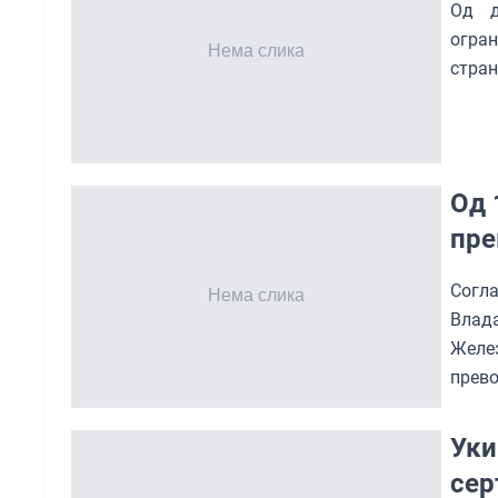
Од д
огран
стран
Од 
пре
Согла
Влада
Желез
прево
Уки
сер