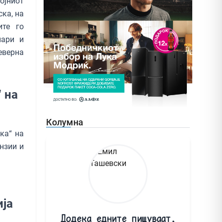
ојниот
ка, на
ите го
нари и
верна
“ на
Колумна
ка“ на
нзии и
ија
Додека едните пишуваат,