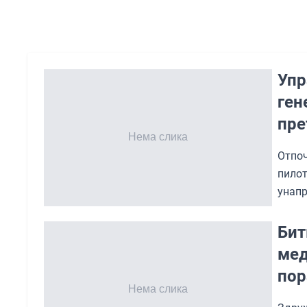
Упр
ген
пре
Oтпоч
пило
унапр
Бит
мед
пор