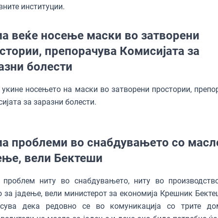
ните институции.
а веќе носење маски во затворени
стории, препорачува Комисијата за
азни болести
 укине носењето на маски во затворени простории, препо
ијата за заразни болести.
а проблеми во снабдувањето со масл
ење, вели Бектеши
 проблем ниту во снабдувањето, ниту во производств
 за јадење, вели министерот за економија Крешник Бектеш
асува дека редовно се во комуникација со трите д