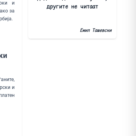
рки и
другите не читаат
ако за
рбија.
Емил Ташевски
ки
аните,
рски и
платен