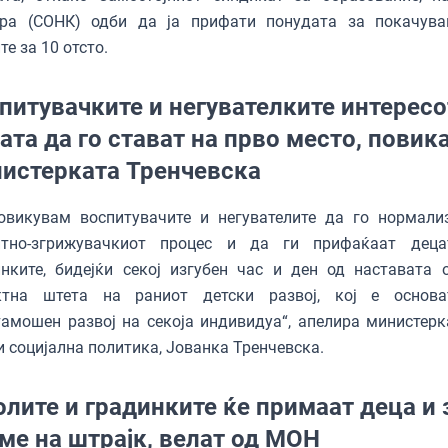
ура (СОНК) одби да ја прифати понудата за покачув
те за 10 отсто.
питувачките и негувателките интересо
ата да го стават на прво место, повик
истерката Тренчевска
повикувам воспитувачите и негувателите да го нормали
итно-згрижувачкиот процес и да ги прифаќаат дец
нките, бидејќи секој изгубен час и ден од наставата 
ктна штета на раниот детски развој, кој е основ
амошен развој на секоја индивидуа“, апелира министерк
и социјална политика, Јованка Тренчевска.
лите и градинките ќе примаат деца и 
ме на штрајк, велат од МОН