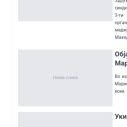
Здру
синди
3-ти
орга
меди
Макед
Обј
Мар
Во из
Марин
есеи
Уки