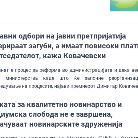
авни одбори на јавни претпријатија
ерираат загуби, а имаат повисоки плат
тседателот, кажа Ковачевски
нат е процес за реформа во администрацијата и дека ве
т министерства каде што ќе започне реорганизац
едување на процесите, најави премиерот Димитар Ковачев
ката за квалитетно новинарство и
иумска слобода не е завршена,
ачуваат новинарските здруженија