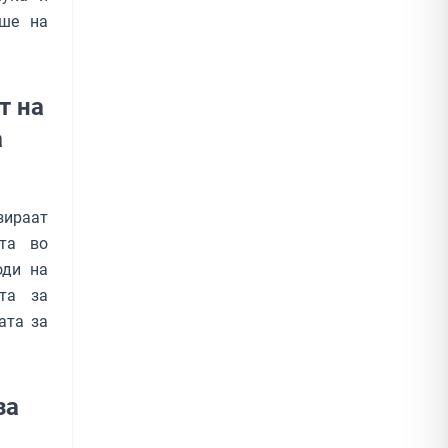
аше на
т на
а
зираат
ата во
оди на
ата за
ата за
за