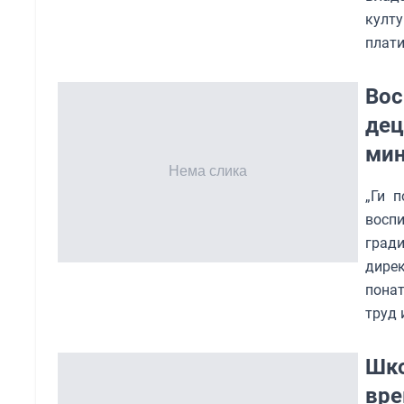
култ
плати
Вос
дец
мин
„Ги 
восп
гради
дире
понат
труд 
Шко
вре