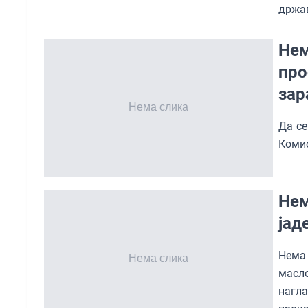
држав
Нем
про
зар
Да се
Комис
Нем
јад
Нема
масло
нагл