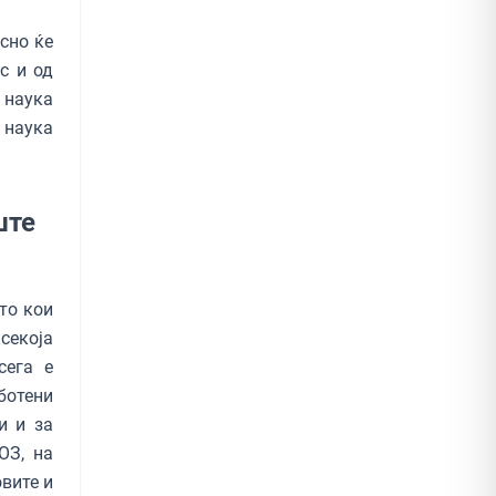
сно ќе
с и од
, наука
 наука
ште
то кои
секоја
сега е
ботени
и и за
ОЗ, на
вите и