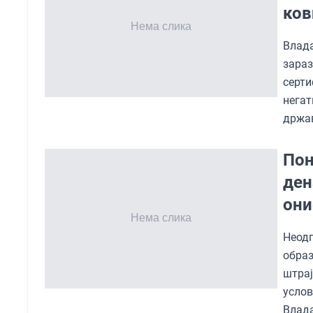
ков
Влада
зара
серти
нега
држав
Пон
ден
они
Неод
образ
штра
услов
Влад