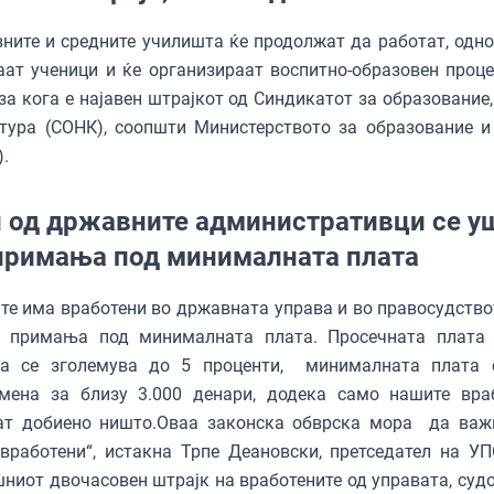
ните и средните училишта ќе продолжат да работат, одно
ат ученици и ќе организираат воспитно-образовен проце
 за кога е најавен штрајкот од Синдикатот за образование
тура (СОНК), соопшти Министерството за образование и
.
 од државните административци се у
примања под минималната плата
те има вработени во државната управа и во правосудство
о примања под минималната плата. Просечната плата 
на се зголемува до 5 проценти, минималната плата 
емена за близу 3.000 денари, додека само нашите вра
ат добиено ништо.Оваа законска обврска мора да важ
вработени“, истакна Трпе Деановски, претседател на УП
ниот двочасовен штрајк на вработените од управата, судо