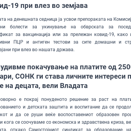
ид-19 при влез во земјава
та на денешната седница ја усвои препораката на Комисиј
зни болести за укинување на обврската за посед
фикат за вакцинација или за прележан ковид-19, како 
тивни ПЦР и антиген тестови за сите домашни и ст
јани при влез во нашата држава.
удивме покачување на платите од 250
ари, СОНК ги става личните интереси 
е на децата, вели Владата
говорно е покрај понуденото решение за раст на плат
ованието и детската заштита и воспитание да се продо
јкот и да се руши веќе воспоставениот образовен про
и кога се соочуваме со економска и здравствена криза, ве
ата, откако Самостојниот синдикат за образование, н