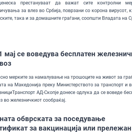
енеска престануваат да важат сите контролни ме
ичувања за влез во Србија, поврзани со корона вирусот, к
ските, така и за домашните граѓани, соопшти Владата на С
1 мај се воведува бесплатен железнич
воз
сно мерките за намалување на трошоците на живот за граѓ
та на Македонија преку Министерството за транспорт и в
нициТранспорт АД-Скопје донесе одлука да се воведе бес
з во железничкиот сообраќај.
ната обврската за поседување
тификат за вакцинација или прележан