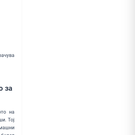
рачува
о за
ото на
и. Тој
омашни