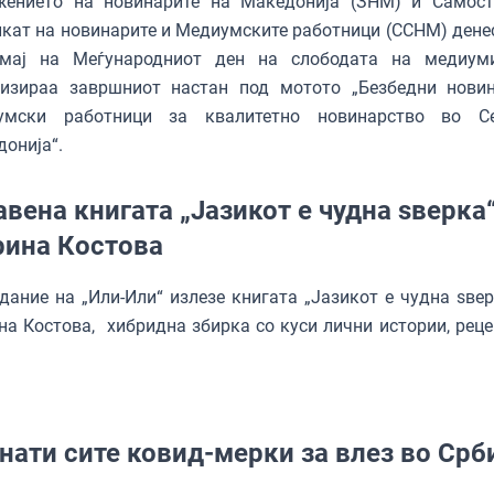
жението на новинарите на Македонија (ЗНМ) и Самост
кат на новинарите и Медиумските работници (ССНМ) денес
 мај на Меѓународниот ден на слободата на медиум
низираа завршниот настан под мотото „Безбедни нови
умски работници за квалитетно новинарство во Се
онија“.
авена книгата „Јазикот е чудна ѕверка
ина Костова
дание на „Или-Или“ излезе книгата „Јазикот е чудна ѕвер
а Костова, хибридна збирка со куси лични истории, реце
.
нати сите ковид-мерки за влез во Срб