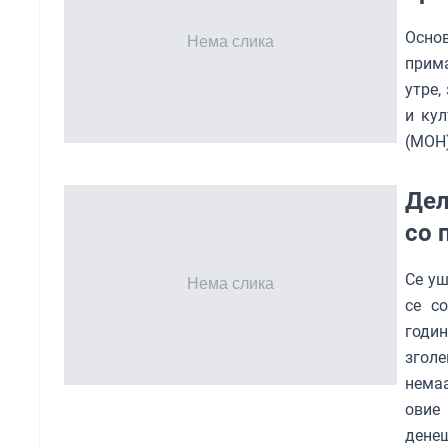
Oснов
прима
утре,
и кул
(МОН)
Дел
со 
Се уш
се с
годи
згол
нема
овие 
денеш