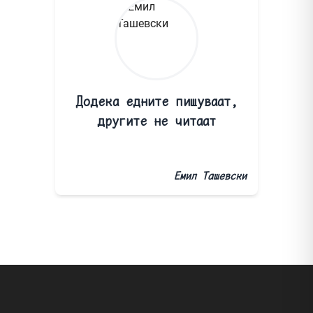
Додека едните пишуваат,
другите не читаат
Емил Ташевски