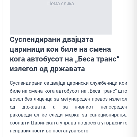
Суспендирани двајцата
цариници кои биле на смена
кога автобусот на „Беса транс“
излегол од државата
Суспендирани се двајца царински службеници кои
биле на смена кога автобусот на „Беса транс“ што
возел без лиценца за меѓународен превоз излегол
од државата, а за нивниот непосреден
раководител ќе следи мерка за санкционирање,
соопшти Царинската управа по досега утврдените
неправилности во постапувањето.