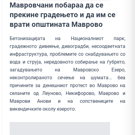
Мавровчани побараа да се
прекине градењето и да им се
врати општината Маврово
Бетонизацијата на Националниот парк,
градежното дивеење, дивоградби, несоодветната
инфраструктура, проблемите со снабдувањето со
вода и струја, нередовното собирање на ѓубрето,
загадувањето на Мавровско Езеро,
неконтролираното сечење на шумата... беа
причините за денешниот протест во Маврово на
селаните од Леуново, Никифорово, Маврово и
Маврови Анови и на сопствениците на
викендичките околу езерото.