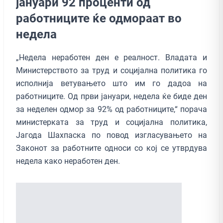
јануари 92 проценти од
работниците ќе одмораат во
недела
„Недела неработен ден e реалност. Владата и
Министерството за труд и социјална политика го
исполнија ветувањето што им го дадоа на
работниците. Од први јануари, недела ќе биде ден
за неделен одмор за 92% од работниците,“ порача
министерката за труд и социјална политика,
Јагода Шахпаска по повод изгласувањето на
Законот за работните односи со кој се утврдува
недела како неработен ден.