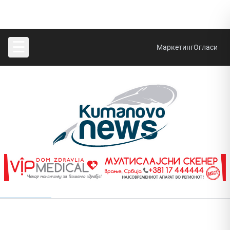
☰
Маркетинг
Огласи