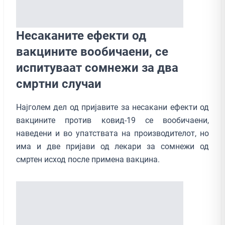
Несаканите ефекти од
вакцините вообичаени, се
испитуваат сомнежи за два
смртни случаи
Најголем дел од пријавите за несакани ефекти од
вакцините против ковид-19 се вообичаени,
наведени и во упатствата на производителот, но
има и две пријави од лекари за сомнежи од
смртен исход после примена вакцина.